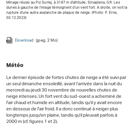
Minage réussi au Piz Surlej, à 3187 m d'altitude, Silvaplana, GR. Les
dunes à gauche de l'image témoignent d'un vent fort. A droite, on voit la
rupture d'une autre avalanche de plaque de neige. (Photo: P. Erne,
03.12.2023)
Download
Download
Download
(png, 3 Mo)
(jpg, 195 Ko)
(jpeg, 1 Mo)
Download
Download
Download
Download
(jpg, 2 Mo)
(jpg, 2 Mo)
(jpeg, 4 Mo)
(jpg, 4 Mo)
Download
Download
Download
Download
Download
(jpeg, 2 Mo)
(jpg, 7 Mo)
(jpg, 4 Mo)
(jpg, 994 Ko)
(jpg, 7 Mo)
Download
(jpg, 2 Mo)
Météo
Le dernier épisode de fortes chutes de neige a été suivi par
un seul dimanche ensoleillé, avant l’arrivée dans la nuit du
mercredi au jeudi 30 novembre de nouvelles chutes de
neige intenses. Un fort vent du sud-ouest a acheminé de
l'air chaud et humide en altitude, tandis qu’il y avait encore
en dessous de l'air froid. Il a donc continué à neiger plus
longtemps jusqu'en plaine, tandis qu'il pleuvait parfois à
2000 m (cf. figures 1 et 2).