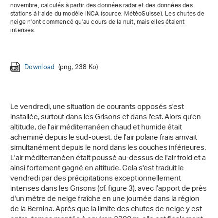
novembre, calculés à partir des données radar et des données des
stations à l’aide du modèle INCA (source: MétéoSuisse). Les chutes de
neige n'ont commencé qu'au cours de la nuit, mais elles étaient
intenses.
Download
Download
(png, 278 Ko)
(png, 227 Ko)
Download
(png, 238 Ko)
Download
(png, 271 Ko)
Le vendredi, une situation de courants opposés s'est
installée, surtout dans les Grisons et dans l'est. Alors qu'en
altitude, de l'air méditerranéen chaud et humide était
acheminé depuis le sud-ouest, de l'air polaire frais arrivait
simultanément depuis le nord dans les couches inférieures.
L'air méditerranéen était poussé au-dessus de l'air froid et a
ainsi fortement gagné en altitude. Cela s'est traduit le
vendredi par des précipitations exceptionnellement
intenses dans les Grisons (cf. figure 3), avec l’apport de près
d'un mètre de neige fraîche en une journée dans la région
de la Bernina. Après que la limite des chutes de neige y est