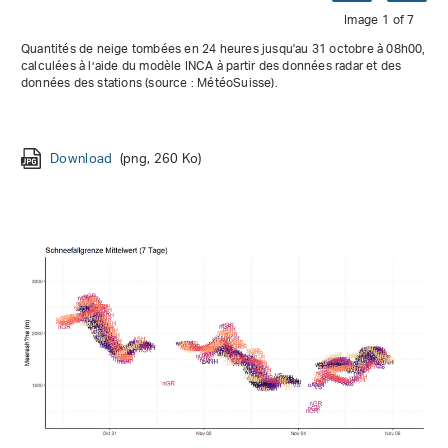
Image 1 of 7
Quantités de neige tombées en 24 heures jusqu'au 31 octobre à 08h00,
calculées à l’aide du modèle INCA à partir des données radar et des
données des stations (source : MétéoSuisse).
Download
Download
Download
Download
Download
Download
Download
(png, 260 Ko)
(png, 219 Ko)
(png, 218 Ko)
(png, 271 Ko)
(png, 223 Ko)
(png, 248 Ko)
(png, 226 Ko)