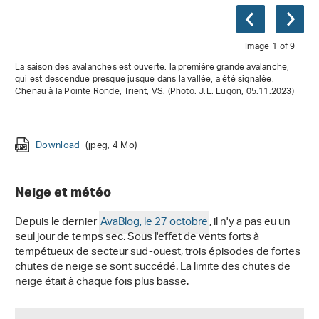
Image 1 of 9
La saison des avalanches est ouverte: la première grande avalanche,
qui est descendue presque jusque dans la vallée, a été signalée.
Chenau à la Pointe Ronde, Trient, VS. (Photo: J.L. Lugon, 05.11.2023)
Download
(jpeg, 4 Mo)
Download
Download
Download
Download
Download
(jpeg, 3 Mo)
(jpeg, 3 Mo)
(jpeg, 4 Mo)
(jpeg, 3 Mo)
(jpeg, 1 Mo)
Download
Download
Download
(jpeg, 4 Mo)
(jpg, 5 Mo)
(jpeg, 3 Mo)
Neige et météo
Depuis le dernier
AvaBlog, le 27 octobre
, il n'y a pas eu un
seul jour de temps sec. Sous l'effet de vents forts à
tempétueux de secteur sud-ouest, trois épisodes de fortes
chutes de neige se sont succédé. La limite des chutes de
neige était à chaque fois plus basse.