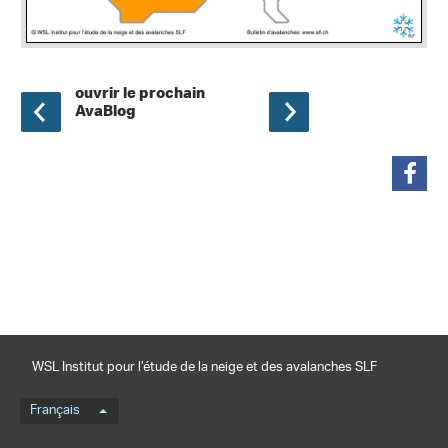
ouvrir le prochain
AvaBlog
partager
WSL Institut pour l’étude de la neige et des avalanches SLF
Menu de langue
Français
Footernavigation