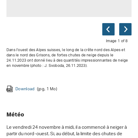
Image 1 of 8
Dans l'ouest des Alpes suisses, le long de la crête nord des Alpes et
dans le nord des Grisons, de fortes chutes de neige depuis le
24.11.2023 ont donné lieu à des quantités impressionnantes de neige
en novembre (photo : J. Svoboda, 26.11.2023).
Download
Download
Download
Download
Download
Download
Download
(jpg, 1 Mo)
(jpg, 2 Mo)
(jpg, 2 Mo)
(jpg, 2 Mo)
(jpg, 2 Mo)
(jpg, 1 Mo)
(jpg, 845 Ko)
Download
(jpg, 2 Mo)
Météo
Le vendredi 24 novembre à midi, il a commencé à neiger à
partir du nord-ouest. Si, au début, la limite des chutes de