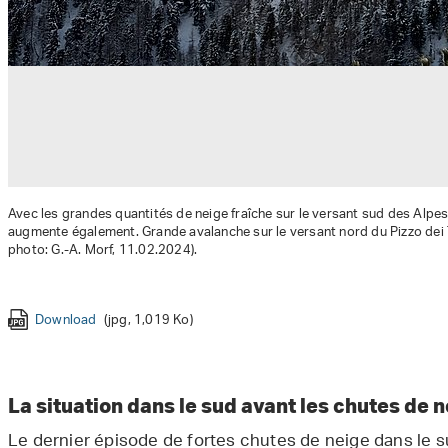
Avec les grandes quantités de neige fraîche sur le versant sud des Alpes,
augmente également. Grande avalanche sur le versant nord du Pizzo dei T
photo: G.-A. Morf, 11.02.2024).
Download
Download
Download
Download
Download
(jpg, 5 Mo)
(jpg, 3 Mo)
(jpg, 271 Ko)
(jpg, 944 Ko)
(jpg, 3 Mo)
Download
Download
Download
Download
Download
Download
(jpg, 1,019 Ko)
(jpg, 753 Ko)
(jpg, 1 Mo)
(jpg, 4 Mo)
(jpg, 1 Mo)
(jpg, 3 Mo)
Download
(jpg, 777 Ko)
La situation dans le sud avant les chutes de 
Le dernier épisode de fortes chutes de neige dans le s