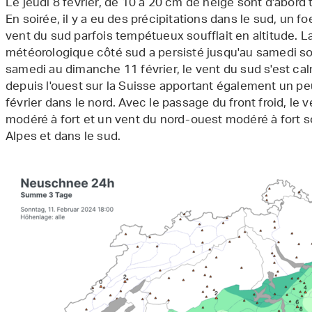
Le jeudi 8 février, de 10 à 20 cm de neige sont d'abord
En soirée, il y a eu des précipitations dans le sud, un fo
vent du sud parfois tempétueux soufflait en altitude. L
météorologique côté sud a persisté jusqu'au samedi soir
samedi au dimanche 11 février, le vent du sud s'est calm
depuis l'ouest sur la Suisse apportant également un pe
février dans le nord. Avec le passage du front froid, le
modéré à fort et un vent du nord-ouest modéré à fort sou
Alpes et dans le sud.