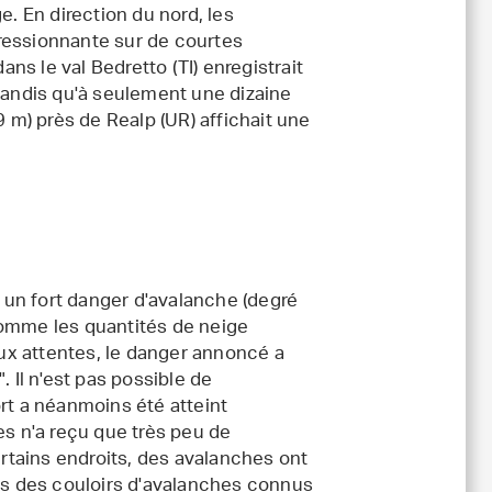
e. En direction du nord, les
ressionnante sur de courtes
ans le val Bedretto (TI) enregistrait
 tandis qu'à seulement une dizaine
9 m) près de Realp (UR) affichait une
, un fort danger d'avalanche (degré
comme les quantités de neige
ux attentes, le danger annoncé a
. Il n'est pas possible de
rt a néanmoins été atteint
es n'a reçu que très peu de
tains endroits, des avalanches ont
s des couloirs d'avalanches connus