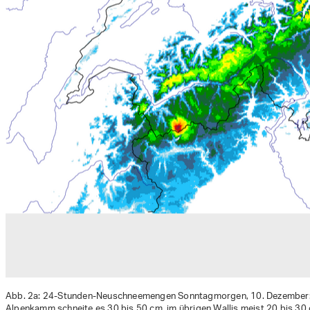
Abb. 2a: 24-Stunden-Neuschneemengen Sonntagmorgen, 10. Dezember:
Alpenkamm schneite es 30 bis 50 cm, im übrigen Wallis meist 20 bis 30 