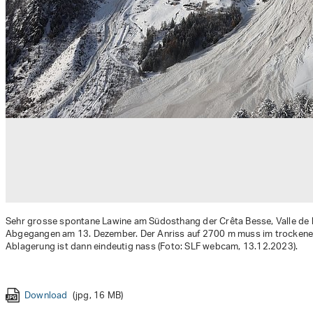
Sehr grosse spontane Lawine am Südosthang der Crêta Besse, Valle de l
Abgegangen am 13. Dezember. Der Anriss auf 2700 m muss im trockenen 
Ablagerung ist dann eindeutig nass (Foto: SLF webcam, 13.12.2023).
Download
Download
Download
Download
Download
Download
Download
(jpg, 2 MB)
(jpg, 438 KB)
(jpg, 2 MB)
(jpg, 5 MB)
(jpg, 1,007 KB)
(jpg, 3 MB)
(png, 6 MB)
Download
Download
Download
Download
Download
(jpg, 16 MB)
(jpg, 804 KB)
(jpg, 913 KB)
(jpg, 3 MB)
(jpg, 2 MB)