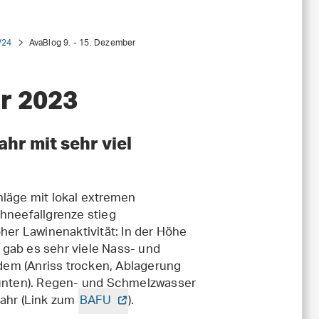
/24
AvaBlog 9. - 15. Dezember
r 2023
r mit sehr viel
hläge mit lokal extremen
chneefallgrenze stieg
her Lawinenaktivität: In der Höhe
 gab es sehr viele Nass- und
dem (Anriss trocken, Ablagerung
cke unten). Regen- und Schmelzwasser
fahr (Link zum
BAFU
).