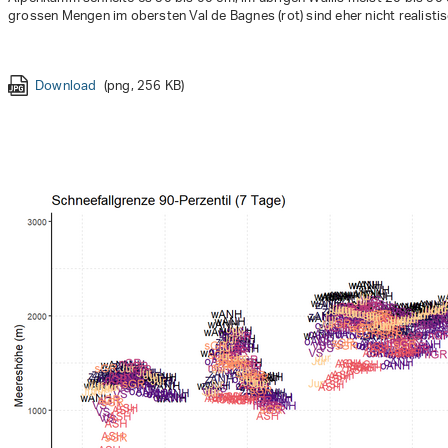
grossen Mengen im obersten Val de Bagnes (rot) sind eher nicht realistis
Download
Download
Download
Download
Download
(png, 256 KB)
(png, 249 KB)
(png, 251 KB)
(png, 248 KB)
(png, 226 KB)
Download
(png, 237 KB)