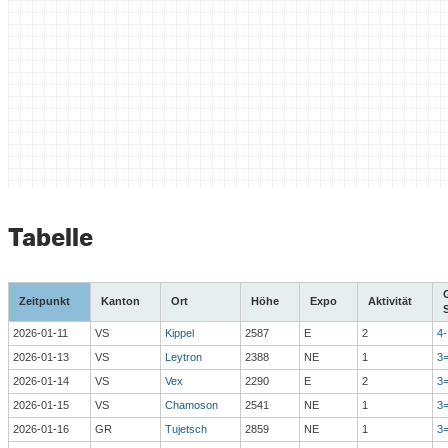
Tabelle
Zeitpunkt
Kanton
Ort
Höhe
Expo
Aktivität
2026-01-11
VS
Kippel
2587
E
2
4-
2026-01-13
VS
Leytron
2388
NE
1
3
2026-01-14
VS
Vex
2290
E
2
3
2026-01-15
VS
Chamoson
2541
NE
1
3
2026-01-16
GR
Tujetsch
2859
NE
1
3