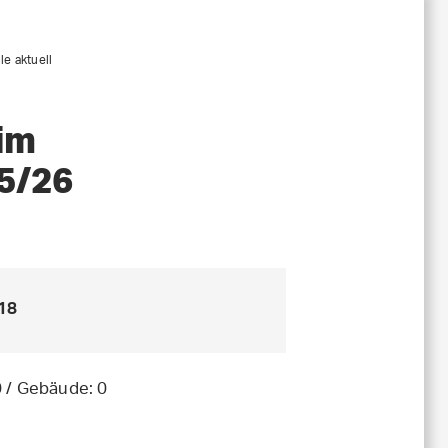
le aktuell
im
5/26
18
0
/ Gebäude:
0