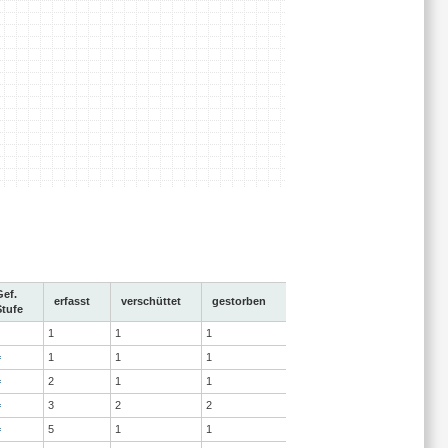
Gef.
erfasst
verschüttet
gestorben
Stufe
1
1
1
=
1
1
1
=
2
1
1
=
3
2
2
=
5
1
1