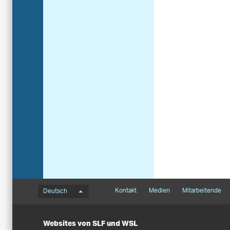
Sprachmenü
Footernavigation
Kontakt
Medien
Mitarbeitende
Deutsch
Websites von SLF und WSL