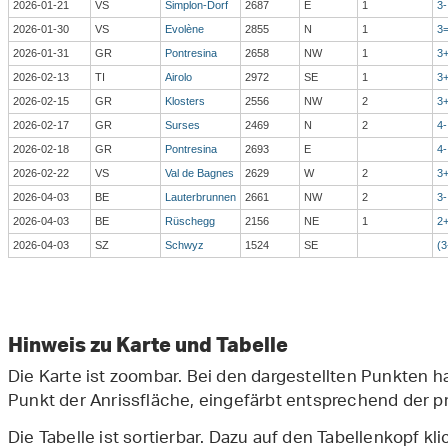
2026-01-21
VS
Simplon-Dorf
2687
E
1
3-
2026-01-30
VS
Evolène
2855
N
1
3
2026-01-31
GR
Pontresina
2658
NW
1
3
2026-02-13
TI
Airolo
2972
SE
1
3
2026-02-15
GR
Klosters
2556
NW
2
3
2026-02-17
GR
Surses
2469
N
2
4-
2026-02-18
GR
Pontresina
2693
E
4-
2026-02-22
VS
Val de Bagnes
2629
W
2
3
2026-04-03
BE
Lauterbrunnen
2661
NW
2
3-
2026-04-03
BE
Rüschegg
2156
NE
1
2
2026-04-03
SZ
Schwyz
1524
SE
(3
Hinweis zu Karte und Tabelle
Die Karte ist zoombar. Bei den dargestellten Punkten 
Punkt der Anrissfläche, eingefärbt entsprechend der p
Die Tabelle ist sortierbar. Dazu auf den Tabellenkopf kli