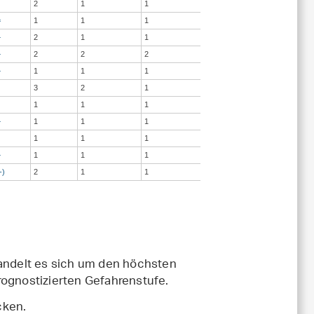
2
1
1
=
1
1
1
+
2
1
1
+
2
2
2
+
1
1
1
3
2
1
1
1
1
+
1
1
1
1
1
1
+
1
1
1
-)
2
1
1
handelt es sich um den höchsten
rognostizierten Gefahrenstufe.
cken.