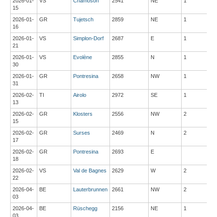
2026-01-
VS
Chamoson
2541
NE
1
15
2026-01-
GR
Tujetsch
2859
NE
1
16
2026-01-
VS
Simplon-Dorf
2687
E
1
21
2026-01-
VS
Evolène
2855
N
1
30
2026-01-
GR
Pontresina
2658
NW
1
31
2026-02-
TI
Airolo
2972
SE
1
13
2026-02-
GR
Klosters
2556
NW
2
15
2026-02-
GR
Surses
2469
N
2
17
2026-02-
GR
Pontresina
2693
E
18
2026-02-
VS
Val de Bagnes
2629
W
2
22
2026-04-
BE
Lauterbrunnen
2661
NW
2
03
2026-04-
BE
Rüschegg
2156
NE
1
03