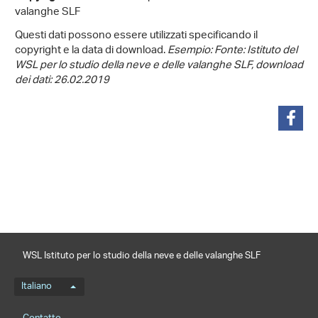
valanghe SLF
Questi dati possono essere utilizzati specificando il
copyright e la data di download.
Esempio: Fonte: Istituto del
WSL per lo studio della neve e delle valanghe SLF, download
dei dati: 26.02.2019
condividi
WSL Istituto per lo studio della neve e delle valanghe SLF
Menu della lingua
Italiano
Footernavigation