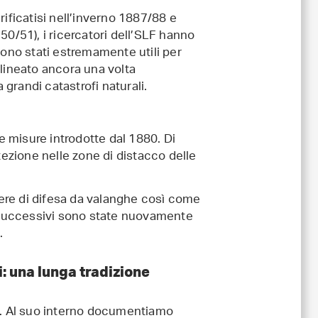
rificatisi nell’inverno 1887/88 e
50/51), i ricercatori dell’SLF hanno
sono stati estremamente utili per
olineato ancora una volta
 grandi catastrofi naturali.
le misure introdotte dal 1880. Di
zione nelle zone di distacco delle
opere di difesa da valanghe così come
i successivi sono state nuovamente
.
ti: una lunga tradizione
. Al suo interno documentiamo