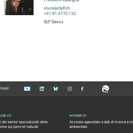
Previsioni valanghe
stucki(at)slf
.
ch
+41 81 4170 122
SLF Davos
legali
urali.ch
envidat.ch
 dei servizi specializzati della
Accesso agevolato a dati di ricerca e 
ne sui pericoli naturali
ambientale