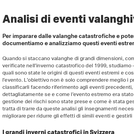
Analisi di eventi valangh
Per imparare dalle valanghe catastrofiche e poter
documentiamo e analizziamo questi eventi estre
Quando si staccano valanghe di grandi dimensioni, com
verificate nell’inverno catastrofico del 1999, studiamo 
quali sono state le origini di questi eventi estremi e 
l’evento. L’obiettivo non è solo comprendere meglio i pr
classificarli facendo riferimento agli eventi precedenti,
dettagliatamente se e come l’evento estremo era stato p
gestione dei rischi sono state prese e come è stata gestit
tratta di trarre da queste analisi gli insegnamenti nece
migliorare per ridurre gli effetti di simili eventi e gestirl
I grandi inverni catastrofici in Svizzera