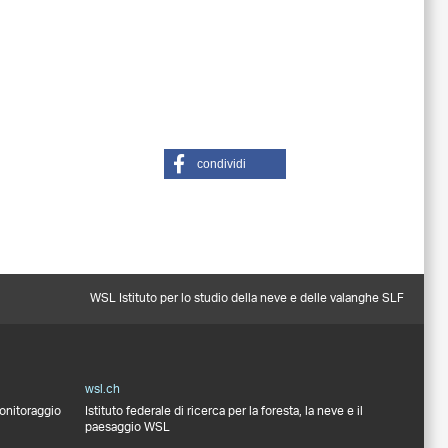
condividi
WSL Istituto per lo studio della neve e delle valanghe SLF
wsl.ch
monitoraggio
Istituto federale di ricerca per la foresta, la neve e il
paesaggio WSL