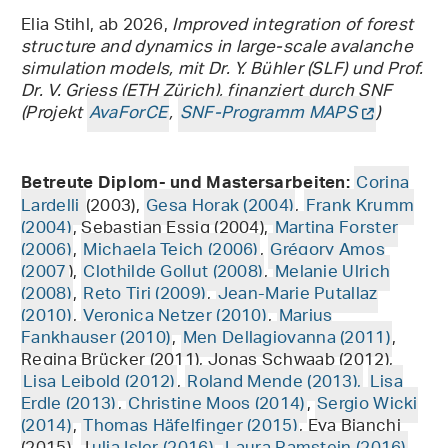
Elia Stihl, ab 2026,
Improved integration of forest
structure and dynamics in large-scale avalanche
simulation models, mit Dr. Y. Bühler (SLF) und Prof.
Dr. V. Griess (ETH Zürich), finanziert durch SNF
(Projekt
AvaForCE
,
SNF-Programm MAPS
)
Corina
Betreute Diplom- und Mastersarbeiten:
Lardelli
(2003),
Gesa Horak (2004)
,
Frank Krumm
(2004)
, Sebastian Essig (2004),
Martina Forster
(2006)
,
Michaela Teich (2006)
,
Grégory Amos
(2007
),
Clothilde Gollut (2008)
,
Melanie Ulrich
(2008)
,
Reto Tiri (2009)
,
Jean-Marie Putallaz
(2010)
,
Veronica Netzer (2010)
,
Marius
Fankhauser (2010)
,
Men Dellagiovanna (2011)
,
Regina Brücker (2011), Jonas Schwaab (2012),
Lisa Leibold (2012)
,
Roland Mende (2013),
Lisa
Erdle (2013)
,
Christine Moos (2014)
,
Sergio Wicki
(2014)
,
Thomas Häfelfinger (2015)
, Eva Bianchi