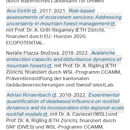
durch Bayerisches Landesamt für Umwelt
Ana Stritih
, 2017-2021
,
Risk-based
assessments of ecosystem services: Addressing
uncertainty in mountain forest management
,
mit
Prof. Dr. A. Grêt-Regamey (ETH Zürich),
finanziert durch EU- Horizon 2020,
ECOPOTENTIAL.
Natálie Piazza-Brožová, 2018-2022
,
Avalanche
protection capacity and disturbance dynamics of
mountain forests
,
mit Prof. Dr. A. Rigling (ETH
Zürich), finanziert durch WSL-Programm CCAMM,
Präventionsstiftung der kantonalen
Gebäudeversicherungen und SwissForestLab.
Adrian Ringenbach
, 2018-2022,
Experimental
quantification of deadwood influence on rockfall
dynamics and its incorporation into regional-scale
rockfall models
, mit Dr. A. Caviezel (WSL) und
Prof. Dr. A. Rigling (ETH Zürich), finanziert durch
SNF (DIVES) und WSL-Programm CCAMM.