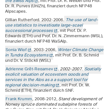
the Swiss Alps
, mit Prof. Dr. R. Weibel und Prof.
Dr. R. Purves (UniZh), finanziert durch NFP48
Alpscapes.
Gillian Rutherford, 2002-2006,
The use of land-
use statistics to investigate large-scael
successional processes
, mit Prof. Dr. P.
Edwards (ETH) und Prof. Dr. N. Zimmermann (WSL),
finanziert durch NFP48 WaSAlp.
Sonja Wipf
, 2003-2006,
Winter Climate Change
in Tundra Ecosystems
, mit Prof. Dr. B. Schmid
und Dr. V. Stöckli (WSL)
Adrienne Grêt-Regamey
,
2002-2007,
Spatially
explicit valuation of ecosystem goods and
services in the Alps as a a support tool for
regional decision-making
, mit Prof. Dr. W.
Schmid (ETH), finanziert durch SNF.
Frank Krumm
, 2008-2012,
Stand development of
Norway spruce dominated subalpine forests of