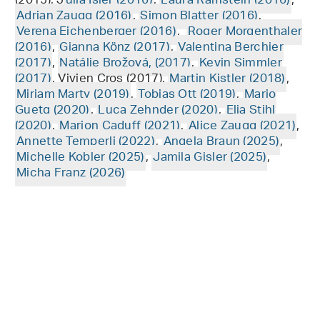
(2015), J
ulia Isler (2016)
,
Laura Ramstein (2016)
,
Adrian Zaugg (2016)
,
Simon Blatter (2016)
,
Verena Eichenberger (2016)
,
Roger Morgenthaler
(2016)
,
Gianna Könz (2017)
,
Valentina Berchier
(2017)
,
Natálie Brožová, (2017)
,
Kevin Simmler
(2017)
, Vivien Cros (2017),
Martin Kistler (2018)
,
Mirjam Marty (2019)
,
Tobias Ott (2019)
,
Mario
Guetg (2020)
,
Luca Zehnder (2020)
,
Elia Stihl
(2020)
,
Marion Caduff (2021)
,
Alice Zaugg (2021)
,
Annette Temperli (2022)
,
Angela Braun (2025)
,
Michelle Kobler (2025)
,
Jamila Gisler (2025)
,
Micha Franz (2026)