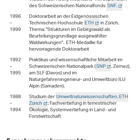
des Schweizerischen Nationalfonds
SNF.
1996
Doktorarbeit an der Eidgenössischen
–
Technischen Hochschule
ETH
in Zürich,
1999
Thema: "Strukturen im Gebirgswald als
Beurteilungsgrundlage ausgewählter
Waldwirkungen". ETH-Medaillie für
hervorragende Doktorarbeit
1992
Praktikas und wissenschaftliche Mitarbeit im
–
Schweizerischen Nationalpark (
SNP
, Zernez),
1995
am SLF (Davos) und im
Naturgefahreningenieur- und Umweltbüro ILU
Alpin (Samaden).
1988
Studium der
Umweltnaturwissenschaften, ETH
–
Zürich
; Fachvertiefung in terrestrischer
1994
Ökologie, Systemvertiefung in Land- und
Forstwirtschaft