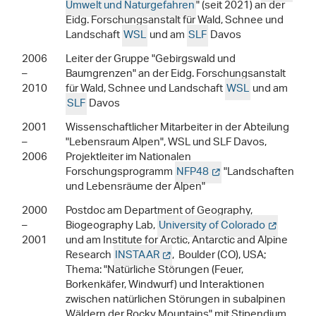
Umwelt und Naturgefahren
" (seit 2021) an der
Eidg. Forschungsanstalt für Wald, Schnee und
Landschaft
WSL
und am
SLF
Davos
2006
Leiter der Gruppe "Gebirgswald und
–
Baumgrenzen" an der Eidg. Forschungsanstalt
2010
für Wald, Schnee und Landschaft
WSL
und am
SLF
Davos
2001
Wissenschaftlicher Mitarbeiter in der Abteilung
–
"Lebensraum Alpen", WSL und SLF Davos,
2006
Projektleiter im Nationalen
Forschungsprogramm
NFP48
"Landschaften
und Lebensräume der Alpen"
2000
Postdoc am Department of Geography,
–
Biogeography Lab,
University of Colorado
2001
und am Institute for Arctic, Antarctic and Alpine
Research
INSTAAR
, Boulder (CO), USA;
Thema: "Natürliche Störungen (Feuer,
Borkenkäfer, Windwurf) und Interaktionen
zwischen natürlichen Störungen in subalpinen
Wäldern der Rocky Mountains" mit Stipendium