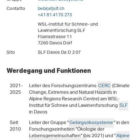
Contatto
bebi(at)slf
.
ch
+41 81 4170 273
WSL-Institut für Schnee- und
Lawinenforschung SLF
Flüelastrasse 11
7260 Davos Dorf
Sito
SLF Davos Da D 2 07
Werdegang und Funktionen
2021-
Leiter des Forschungszentrums
CERC
(Climate
2025
Change, Extremes and Natural Hazards in
Alpine Regions Research Centre) am WSL-
Institut für Schnee und Lawinenforschung
SLF
in Davos
Seit
Leiter der Gruppe "
Gebirgsökosysteme
" in den
2010
Forschungseinheiten "Ökologie der
Lebensgemeinschaften" (bis 2021) und "
Alpine