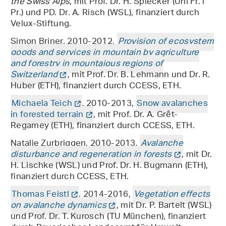
the Swiss Alps
, mit Prof. Dr. H. Spiecker (Uni Fr. i
Pr.) und PD. Dr. A. Risch (WSL), finanziert durch
Velux-Stiftung.
Simon Briner, 2010-2012,
Provision of ecosystem
goods and services in mountain by agriculture
and forestry in mountaious regions of
Switzerland
, mit Prof. Dr. B. Lehmann und Dr. R.
Huber (ETH), finanziert durch CCESS, ETH.
Michaela Teich
, 2010-2013,
Snow avalanches
in forested terrain
, mit Prof. Dr. A. Grêt-
Regamey (ETH), finanziert durch CCESS, ETH.
Natalie Zurbriggen, 2010-2013,
Avalanche
disturbance and regeneration in forests
, mit Dr.
H. Lischke (WSL) und Prof. Dr. H. Bugmann (ETH),
finanziert durch CCESS, ETH.
Thomas Feistl
, 2014-2016,
Vegetation effects
on avalanche dynamics
, mit Dr. P. Bartelt (WSL)
und Prof. Dr. T. Kurosch (TU München), finanziert