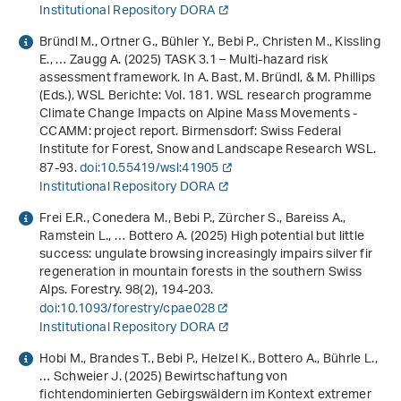
Institutional Repository DORA
Bründl M., Ortner G., Bühler Y., Bebi P., Christen M., Kissling
E., … Zaugg A. (2025) TASK 3.1 – Multi-hazard risk
assessment framework. In A. Bast, M. Bründl, & M. Phillips
(Eds.),
WSL Berichte: Vol. 181
.
WSL research programme
Climate Change Impacts on Alpine Mass Movements -
CCAMM: project report
. Birmensdorf: Swiss Federal
Institute for Forest, Snow and Landscape Research WSL.
87-93.
doi:10.55419/wsl:41905
Institutional Repository DORA
Frei E.R., Conedera M., Bebi P., Zürcher S., Bareiss A.,
Ramstein L., … Bottero A. (2025) High potential but little
success: ungulate browsing increasingly impairs silver fir
regeneration in mountain forests in the southern Swiss
Alps. Forestry.
98
(2), 194-203.
doi:10.1093/forestry/cpae028
Institutional Repository DORA
Hobi M., Brandes T., Bebi P., Helzel K., Bottero A., Bührle L.,
… Schweier J. (2025)
Bewirtschaftung von
fichtendominierten Gebirgswäldern im Kontext extremer