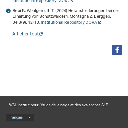
Institutional Repository DORA
Bebi P., Wohlgemuth T. (2024) Herausforderungen bei der
Erhaltung von Schutzwäldern. Montagna Z. Berggeb.
34
(8/9), 12-13.
Institutional Repository DORA
Afficher tout
partager
WSL Institut pour l’étude de la neige et des avalanches SLF
Menu de langue
Français
Footernavigation