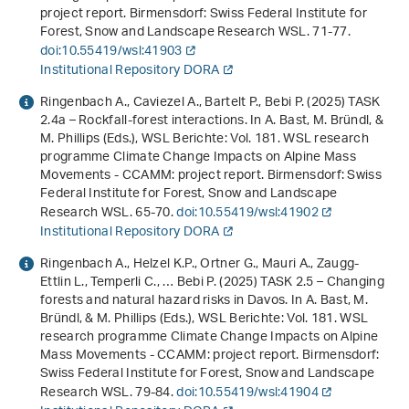
project report
. Birmensdorf: Swiss Federal Institute for
Forest, Snow and Landscape Research WSL. 71-77.
doi:10.55419/wsl:41903
Institutional Repository DORA
Ringenbach A., Caviezel A., Bartelt P., Bebi P. (2025) TASK
2.4a – Rockfall-forest interactions. In A. Bast, M. Bründl, &
M. Phillips (Eds.),
WSL Berichte: Vol. 181
.
WSL research
programme Climate Change Impacts on Alpine Mass
Movements - CCAMM: project report
. Birmensdorf: Swiss
Federal Institute for Forest, Snow and Landscape
Research WSL. 65-70.
doi:10.55419/wsl:41902
Institutional Repository DORA
Ringenbach A., Helzel K.P., Ortner G., Mauri A., Zaugg-
Ettlin L., Temperli C., … Bebi P. (2025) TASK 2.5 – Changing
forests and natural hazard risks in Davos. In A. Bast, M.
Bründl, & M. Phillips (Eds.),
WSL Berichte: Vol. 181
.
WSL
research programme Climate Change Impacts on Alpine
Mass Movements - CCAMM: project report
. Birmensdorf:
Swiss Federal Institute for Forest, Snow and Landscape
Research WSL. 79-84.
doi:10.55419/wsl:41904