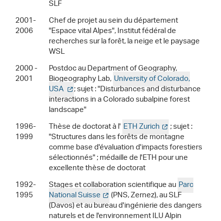
SLF
2001-
Chef de projet au sein du département
2006
"Espace vital Alpes", Institut fédéral de
recherches sur la forêt, la neige et le paysage
WSL
2000 -
Postdoc au Department of Geography,
2001
Biogeography Lab,
University of Colorado,
USA
; sujet : "Disturbances and disturbance
interactions in a Colorado subalpine forest
landscape"
1996-
Thèse de doctorat à l'
ETH Zurich
; sujet :
1999
"Structures dans les forêts de montagne
comme base d'évaluation d'impacts forestiers
sélectionnés" ; médaille de l'ETH pour une
excellente thèse de doctorat
1992-
Stages et collaboration scientifique au
Parc
1995
National Suisse
(PNS, Zernez), au SLF
(Davos) et au bureau d'ingénierie des dangers
naturels et de l'environnement ILU Alpin