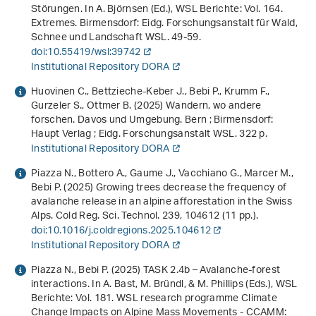
Störungen
. In A. Björnsen (Ed.),
WSL Berichte: Vol. 164
.
Extremes
. Birmensdorf: Eidg. Forschungsanstalt für Wald,
Schnee und Landschaft WSL. 49-59.
doi:10.55419/wsl:39742
Institutional Repository DORA
Huovinen C., Bettzieche-Keber J., Bebi P., Krumm F.,
Gurzeler S., Ottmer B. (2025)
Wandern, wo andere
forschen. Davos und Umgebung
. Bern ; Birmensdorf:
Haupt Verlag ; Eidg. Forschungsanstalt WSL. 322 p.
Institutional Repository DORA
Piazza N., Bottero A., Gaume J., Vacchiano G., Marcer M.,
Bebi P. (2025) Growing trees decrease the frequency of
avalanche release in an alpine afforestation in the Swiss
Alps. Cold Reg. Sci. Technol.
239
, 104612 (11 pp.).
doi:10.1016/j.coldregions.2025.104612
Institutional Repository DORA
Piazza N., Bebi P. (2025) TASK 2.4b – Avalanche-forest
interactions. In A. Bast, M. Bründl, & M. Phillips (Eds.),
WSL
Berichte: Vol. 181
.
WSL research programme Climate
Change Impacts on Alpine Mass Movements - CCAMM: