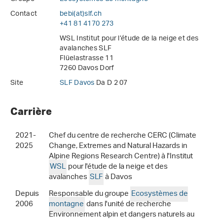
Contact
bebi(at)slf
.
ch
+41 81 4170 273
WSL Institut pour l’étude de la neige et des
avalanches SLF
Flüelastrasse 11
7260 Davos Dorf
Site
SLF Davos
Da D 2 07
Carrière
2021-
Chef du centre de recherche CERC (Climate
2025
Change, Extremes and Natural Hazards in
Alpine Regions Research Centre) à l'Institut
WSL
pour l'étude de la neige et des
avalanches
SLF
à Davos
Depuis
Responsable du groupe
Ecosystèmes de
2006
montagne
dans l'unité de recherche
Environnement alpin et dangers naturels au