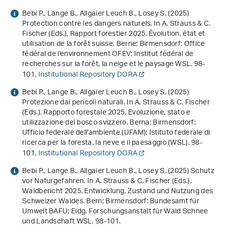
Bebi P., Lange B., Allgaier Leuch B., Losey S. (2025)
Protection contre les dangers naturels. In A. Strauss & C.
Fischer (Eds.),
Rapport forestier 2025. Évolution, état et
utilisation de la forêt suisse
. Berne; Birmensdorf: Office
fédéral de l'environnement OFEV; Institut fédéral de
recherches sur la forêt, la neige et le paysage WSL. 98-
101.
Institutional Repository DORA
Bebi P., Lange B., Allgaier Leuch B., Losey S. (2025)
Protezione dai pericoli naturali. In A. Strauss & C. Fischer
(Eds.),
Rapporto forestale 2025. Evoluzione, stato e
utilizzazione del bosco svizzero
. Berna; Birmensdorf:
Ufficio federale dell'ambiente (UFAM); Istituto federale di
ricerca per la foresta, la neve e il paesaggio (WSL). 98-
101.
Institutional Repository DORA
Bebi P., Lange B., Allgaier Leuch B., Losey S. (2025) Schutz
vor Naturgefahren. In A. Strauss & C. Fischer (Eds.),
Waldbericht 2025. Entwicklung, Zustand und Nutzung des
Schweizer Waldes
. Bern; Birmensdorf: Bundesamt für
Umwelt BAFU; Eidg. Forschungsanstalt für Wald Schnee
und Landschaft WSL. 98-101.