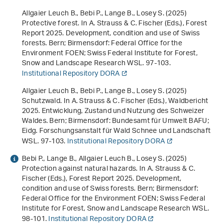
Allgaier Leuch B., Bebi P., Lange B., Losey S. (2025)
Protective forest. In A. Strauss & C. Fischer (Eds.),
Forest
Report 2025. Development, condition and use of Swiss
forests
. Bern; Birmensdorf: Federal Office for the
Environment FOEN; Swiss Federal Institute for Forest,
Snow and Landscape Research WSL. 97-103.
Institutional Repository DORA
Allgaier Leuch B., Bebi P., Lange B., Losey S. (2025)
Schutzwald. In A. Strauss & C. Fischer (Eds.),
Waldbericht
2025. Entwicklung, Zustand und Nutzung des Schweizer
Waldes
. Bern; Birmensdorf: Bundesamt für Umwelt BAFU;
Eidg. Forschungsanstalt für Wald Schnee und Landschaft
WSL. 97-103.
Institutional Repository DORA
Bebi P., Lange B., Allgaier Leuch B., Losey S. (2025)
Protection against natural hazards. In A. Strauss & C.
Fischer (Eds.),
Forest Report 2025. Development,
condition and use of Swiss forests
. Bern; Birmensdorf:
Federal Office for the Environment FOEN; Swiss Federal
Institute for Forest, Snow and Landscape Research WSL.
98-101.
Institutional Repository DORA