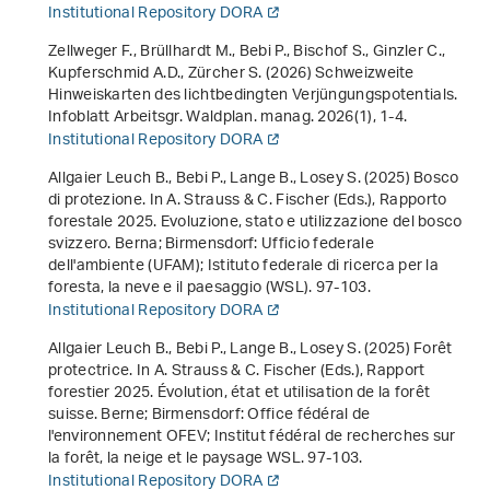
Institutional Repository DORA
Zellweger F., Brüllhardt M., Bebi P., Bischof S., Ginzler C.,
Kupferschmid A.D., Zürcher S. (2026) Schweizweite
Hinweiskarten des lichtbedingten Verjüngungspotentials.
Infoblatt Arbeitsgr. Waldplan. manag.
2026
(1), 1-4.
Institutional Repository DORA
Allgaier Leuch B., Bebi P., Lange B., Losey S. (2025) Bosco
di protezione. In A. Strauss & C. Fischer (Eds.),
Rapporto
forestale 2025. Evoluzione, stato e utilizzazione del bosco
svizzero
. Berna; Birmensdorf: Ufficio federale
dell'ambiente (UFAM); Istituto federale di ricerca per la
foresta, la neve e il paesaggio (WSL). 97-103.
Institutional Repository DORA
Allgaier Leuch B., Bebi P., Lange B., Losey S. (2025) Forêt
protectrice. In A. Strauss & C. Fischer (Eds.),
Rapport
forestier 2025. Évolution, état et utilisation de la forêt
suisse
. Berne; Birmensdorf: Office fédéral de
l'environnement OFEV; Institut fédéral de recherches sur
la forêt, la neige et le paysage WSL. 97-103.
Institutional Repository DORA