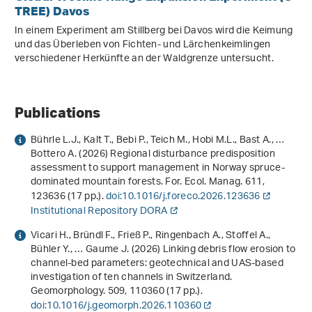
TREE) Davos
In einem Experiment am Stillberg bei Davos wird die Keimung
und das Überleben von Fichten- und Lärchenkeimlingen
verschiedener Herkünfte an der Waldgrenze untersucht.
Publications
Bührle L.J., Kalt T., Bebi P., Teich M., Hobi M.L., Bast A., …
Bottero A. (2026) Regional disturbance predisposition
assessment to support management in Norway spruce-
dominated mountain forests. For. Ecol. Manag.
611
,
123636 (17 pp.).
doi:10.1016/j.foreco.2026.123636
Institutional Repository DORA
Vicari H., Bründl F., Frieß P., Ringenbach A., Stoffel A.,
Bühler Y., … Gaume J. (2026) Linking debris flow erosion to
channel-bed parameters: geotechnical and UAS-based
investigation of ten channels in Switzerland.
Geomorphology.
509
, 110360 (17 pp.).
doi:10.1016/j.geomorph.2026.110360