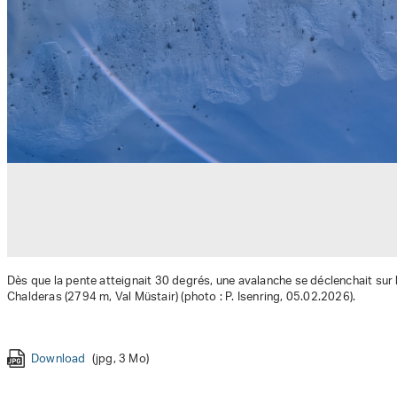
Dès que la pente atteignait 30 degrés, une avalanche se déclenchait sur l
Chalderas (2794 m, Val Müstair) (photo : P. Isenring, 05.02.2026).
Download
Download
Download
Download
(jpg, 3 Mo)
(jpg, 3 Mo)
(jpg, 2 Mo)
(jpg, 4 Mo)
Download
Download
Download
(jpg, 2 Mo)
(jpg, 1 Mo)
(jpg, 2 Mo)
Download
Download
(jpg, 3 Mo)
(jpg, 1 Mo)