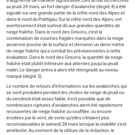
a augmenté de manière significative. Dès la nuit du mercredi
au jeudi 26 mars, un fort danger d'avalanche (degré 4) a été
signalé sur une grande partie de la crête nord des Alpes et
dans le nord du Prättigau. Sur la crête nord des Alpes, cet
avertissement était surtout dû aux grandes quantités de
neige fraîche. Dans le nord des Grisons, c'est la
combinaison de couches fragiles marquées dans la neige
ancienne proche de la surface et d'environ un demi-mètre
de neige fraîche qui a conduit les prévisionnistes à cette
évaluation. Dans le nord des Grisons, la quantité de neige
fraîche était plutôt inférieure aux attentes jusqu'au jeudi
matin. Le danger prévu a alors été rétrogradé au niveau
marqué (degré 3).
Le nombre de retours d'informations sur les avalanches qui
se sont produites pendant les chutes de neige du jeudi ou
du vendredi était assez faible. Il est possible que de
nombreuses ruptures d'avalanches aient été rapidement
recouvertes de neige fraîche ou soufflée, ou encore
érodées par le vent, de sorte qu'elles n'étaient plus
reconnaissables le samedi 28 mars lorsque la visibilité s'est
améliorée. Au moment de la clôture de la rédaction, le