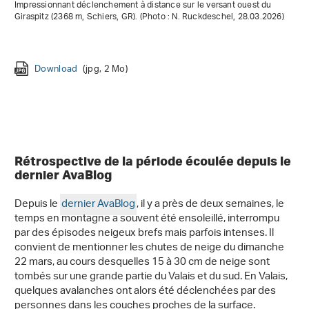
Impressionnant déclenchement à distance sur le versant ouest du
Giraspitz (2368 m, Schiers, GR). (Photo : N. Ruckdeschel, 28.03.2026)
Download
Download
Download
(jpg, 2 Mo)
(jpeg, 3 Mo)
(jpg, 1,008 Ko)
Download
(jpg, 2 Mo)
Download
Download
(jpeg, 4 Mo)
(jpg, 2 Mo)
Download
Download
(jpg, 2 Mo)
(jpg, 7 Mo)
Download
Download
(jpg, 2 Mo)
(jpg, 3 Mo)
Rétrospective de la période écoulée depuis le
dernier AvaBlog
Depuis le
dernier AvaBlog
, il y a près de deux semaines, le
temps en montagne a souvent été ensoleillé, interrompu
par des épisodes neigeux brefs mais parfois intenses. Il
convient de mentionner les chutes de neige du dimanche
22 mars, au cours desquelles 15 à 30 cm de neige sont
tombés sur une grande partie du Valais et du sud. En Valais,
quelques avalanches ont alors été déclenchées par des
personnes dans les couches proches de la surface.