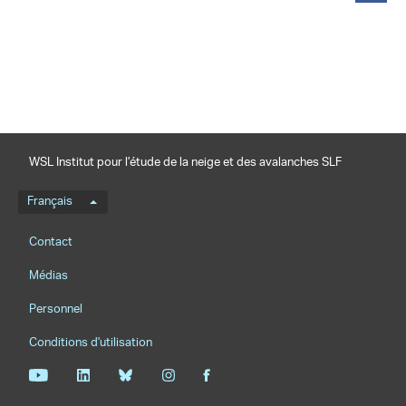
partager
WSL Institut pour l’étude de la neige et des avalanches SLF
Menu de langue
Français
Footernavigation
Contact
Médias
Personnel
Conditions d'utilisation