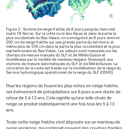
Figure 3 : Somme de neige fraîche de 8 jours jusqu'au mercredi
matin 18 février. Sur la crête nord des Alpes et dans la partie la
plus occidentale du Bas-Valais, on a enregistré en 8 jours environ
200 cm de neige fraîche sur une grande partie du territoire, et
même plus de 250 cm dans la partie la plus occidentale et la plus
septentrionale du Bas-Valais. Les valeurs sont mesurées sur les
champs de mesure manuels du SLF et de MétéoSuisse et
modélisées par le modèle de manteau neigeux Snowpack aux
stations de mesure automatiques du SLF et de MétéoSuisse. La
coloration de la carte est basée sur la modélisation de la neige du
Service hydrologique opérationnel de la neige du SLF (OSHD).
Pour les régions de l'ouest les plus riches en neige fraîche,
cet événement de précipitations sur 8 jours a une durée de
retour de 5 à 13 ans. Cela signifie qu'une telle chute de
neige se produit statistiquement une fois tous les 5 à 13
ans.
Toute cette neige fraîche s'est déposée sur un manteau de
neige ancienne, qui contenait souvent des couches fragiles