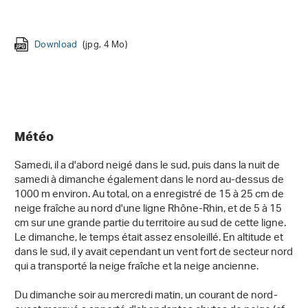
Download
Download
Download
Download
Download
(jpg, 2 Mo)
(png, 4 Mo)
(jpg, 5 Mo)
(jpg, 12 Mo)
(jpg, 5 Mo)
Download
Download
Download
(jpg, 4 Mo)
(jpg, 170 Ko)
(jpg, 913 Ko)
Download
Download
(jpg, 6 Mo)
(jpg, 1 Mo)
Download
Download
(jpg, 2 Mo)
(jpg, 2 Mo)
Download
(jpg, 1 Mo)
Météo
Samedi, il a d'abord neigé dans le sud, puis dans la nuit de
samedi à dimanche également dans le nord au-dessus de
1000 m environ. Au total, on a enregistré de 15 à 25 cm de
neige fraîche au nord d'une ligne Rhône-Rhin, et de 5 à 15
cm sur une grande partie du territoire au sud de cette ligne.
Le dimanche, le temps était assez ensoleillé. En altitude et
dans le sud, il y avait cependant un vent fort de secteur nord
qui a transporté la neige fraîche et la neige ancienne.
Du dimanche soir au mercredi matin, un courant de nord-