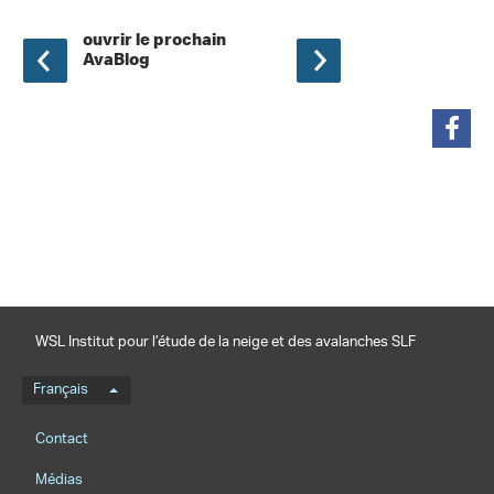
ouvrir le prochain
AvaBlog
partager
WSL Institut pour l’étude de la neige et des avalanches SLF
Menu de langue
Français
Footernavigation
Contact
Médias