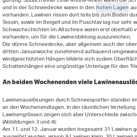
günstig. Südlich einer Linie Rhone-Rhein waren die S
und in der Schneedecke waren in den
hohen Lagen
au
vorhanden. Lawinen rissen dort teils bis zum Boden dur
Tessin, sowie im Bergell und im Puschlav lag nur sehr
Schwachschichten im Altschnee waren erst oberhalb v
vorhanden, um für die Lawinenbildung auszureichen.
Die dünne Schneedecke, aber allgemein auch der obe
dritten Januarwoche zunehmend aufbauend umgewande
windgeschützten Hängen bildete sich zudem Oberfläch
Schattenhängen eine ungünstige Unterlage für den Tr
An beiden Wochenenden viele Lawinenauslös
Lawinenauslösungen durch Schneesportler standen im
an den Wochenendtagen. In der räumlichen Verteilung 
Lawinengrössen zeigen sich aber Unterschiede zwis
(Abbildungen 3 und 4):
Am 11. und 12. Januar wurden insgesamt 31 Lawinen g