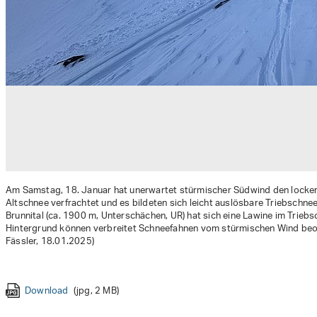
Am Samstag, 18. Januar hat unerwartet stürmischer Südwind den locke
Altschnee verfrachtet und es bildeten sich leicht auslösbare Triebschn
Brunnital (ca. 1900 m, Unterschächen, UR) hat sich eine Lawine im Trieb
Hintergrund können verbreitet Schneefahnen vom stürmischen Wind beob
Fässler, 18.01.2025)
Download
Download
Download
Download
Download
Download
(jpg, 3 MB)
(jpg, 4 MB)
(jpg, 4 MB)
(jpg, 2 MB)
(jpg, 3 MB)
(jpg, 1 MB)
Download
Download
Download
Download
Download
Download
Download
Download
(jpg, 4 MB)
(jpg, 4 MB)
(jpg, 3 MB)
(jpg, 2 MB)
(jpg, 6 MB)
(jpg, 2 MB)
(jpg, 2 MB)
(jpg, 3 MB)
Download
(jpg, 2 MB)