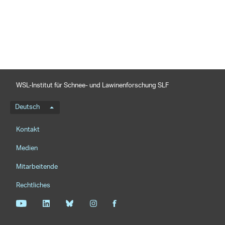
teilen
WSL-Institut für Schnee- und Lawinenforschung SLF
Sprachmenü
Deutsch
Footernavigation
Kontakt
Medien
Mitarbeitende
Rechtliches