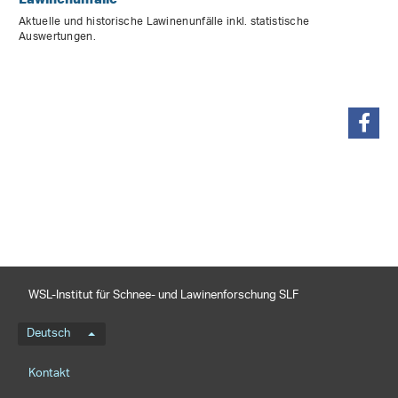
Aktuelle und historische Lawinenunfälle inkl. statistische
Auswertungen.
teilen
WSL-Institut für Schnee- und Lawinenforschung SLF
Sprachmenü
Deutsch
Footernavigation
Kontakt