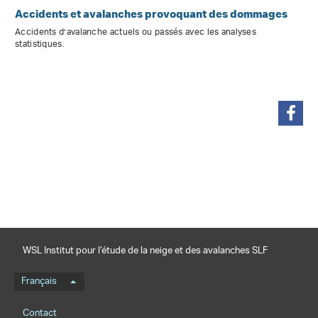
Accidents et avalanches provoquant des dommages
Accidents d’avalanche actuels ou passés avec les analyses
statistiques.
partager
WSL Institut pour l’étude de la neige et des avalanches SLF
Menu de langue
Français
Footernavigation
Contact