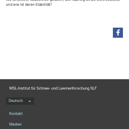
und wie ist deren Stabilität?
teilen
WSL-Institut für Schnee- und Lawinenforschung SLF
Sprachmenü
Deutsch
Footernavigation
Kontakt
Medien