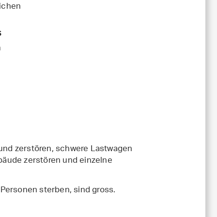
ichen
s
m
und zerstören, schwere Lastwagen
bäude zerstören und einzelne
 Personen sterben, sind gross.