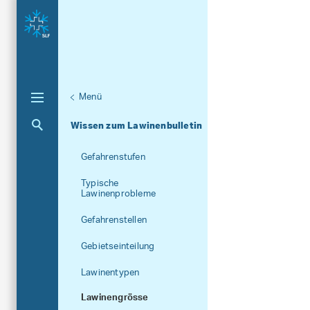
Menü
Lawinenbulletin und
Aktuelle Navigation
Wissen zum Lawinenbulletin
Unternaviga
Schneesituation
Gefahrenstufen
Typische
Lawinenprobleme
Gefahrenstellen
Gebietseinteilung
Lawinentypen
Lawinengrösse