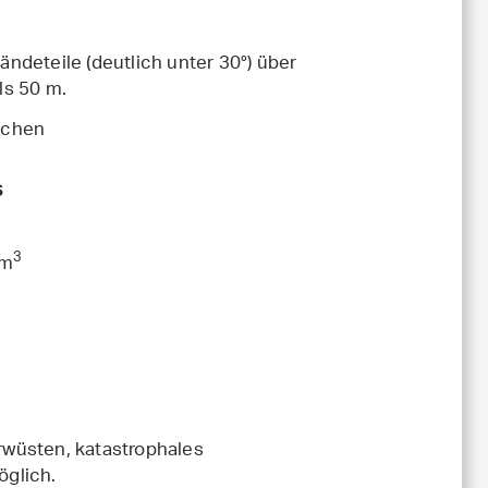
ändeteile (deutlich unter 30°) über
ls 50 m.
ichen
s
3
 m
rwüsten, katastrophales
öglich.