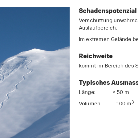
Schadenspotenzial
Verschüttung unwahrsch
Auslaufbereich.
Im extremen Gelände be
Reichweite
kommt im Bereich des S
Typisches Ausmas
Länge: < 50 m
3
Volumen: 100 m