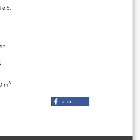
fe 5.
nen
s
3
0 m
teilen