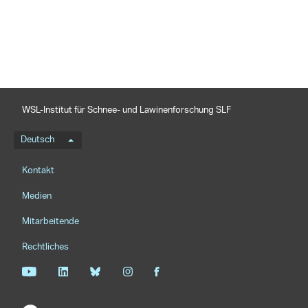
teilen
WSL-Institut für Schnee- und Lawinenforschung SLF
Sprachmenü
Deutsch
Footernavigation
Kontakt
Medien
Mitarbeitende
Rechtliches