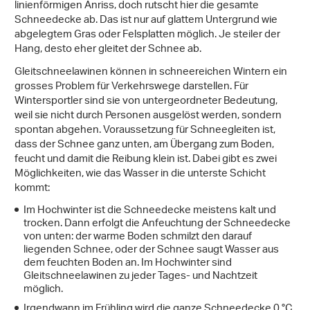
linienförmigen Anriss, doch rutscht hier die gesamte
Schneedecke ab. Das ist nur auf glattem Untergrund wie
abgelegtem Gras oder Felsplatten möglich. Je steiler der
Hang, desto eher gleitet der Schnee ab.
Gleitschneelawinen können in schneereichen Wintern ein
grosses Problem für Verkehrswege darstellen. Für
Wintersportler sind sie von untergeordneter Bedeutung,
weil sie nicht durch Personen ausgelöst werden, sondern
spontan abgehen. Voraussetzung für Schneegleiten ist,
dass der Schnee ganz unten, am Übergang zum Boden,
feucht und damit die Reibung klein ist. Dabei gibt es zwei
Möglichkeiten, wie das Wasser in die unterste Schicht
kommt:
Im Hochwinter ist die Schneedecke meistens kalt und
trocken. Dann erfolgt die Anfeuchtung der Schneedecke
von unten: der warme Boden schmilzt den darauf
liegenden Schnee, oder der Schnee saugt Wasser aus
dem feuchten Boden an. Im Hochwinter sind
Gleitschneelawinen zu jeder Tages- und Nachtzeit
möglich.
Irgendwann im Frühling wird die ganze Schneedecke 0 °C