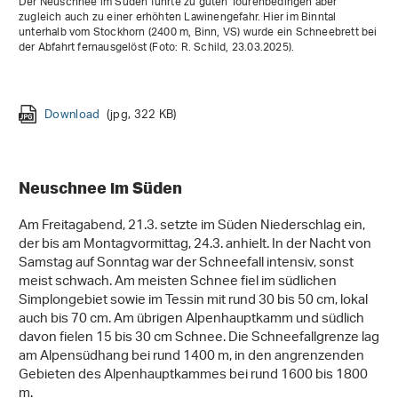
Der Neuschnee im Süden führte zu guten Tourenbedingen aber
zugleich auch zu einer erhöhten Lawinengefahr. Hier im Binntal
unterhalb vom Stockhorn (2400 m, Binn, VS) wurde ein Schneebrett bei
der Abfahrt fernausgelöst (Foto: R. Schild, 23.03.2025).
Download
Download
(jpg, 1 MB)
(jpg, 3 MB)
Download
Download
Download
(jpg, 322 KB)
(jpg, 2 MB)
(jpeg, 1 MB)
Download
Download
(jpg, 3 MB)
(jpg, 3 MB)
Neuschnee im Süden
Am Freitagabend, 21.3. setzte im Süden Niederschlag ein,
der bis am Montagvormittag, 24.3. anhielt. In der Nacht von
Samstag auf Sonntag war der Schneefall intensiv, sonst
meist schwach. Am meisten Schnee fiel im südlichen
Simplongebiet sowie im Tessin mit rund 30 bis 50 cm, lokal
auch bis 70 cm. Am übrigen Alpenhauptkamm und südlich
davon fielen 15 bis 30 cm Schnee. Die Schneefallgrenze lag
am Alpensüdhang bei rund 1400 m, in den angrenzenden
Gebieten des Alpenhauptkammes bei rund 1600 bis 1800
m.