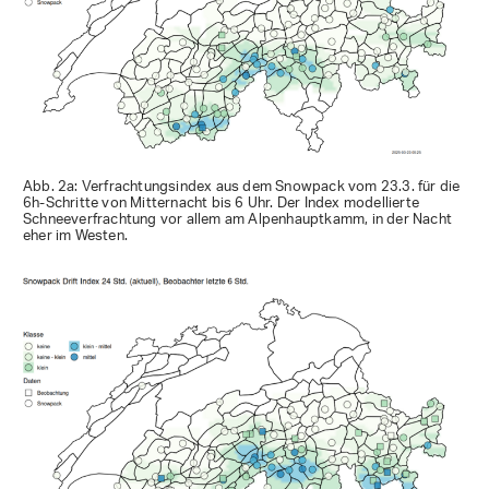
Abb. 2a: Verfrachtungsindex aus dem Snowpack vom 23.3. für die
6h-Schritte von Mitternacht bis 6 Uhr. Der Index modellierte
Schneeverfrachtung vor allem am Alpenhauptkamm, in der Nacht
eher im Westen.