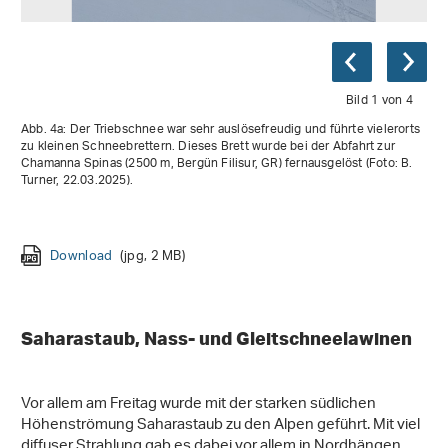
Bild 1 von 4
Abb. 4a: Der Triebschnee war sehr auslösefreudig und führte vielerorts
zu kleinen Schneebrettern. Dieses Brett wurde bei der Abfahrt zur
Chamanna Spinas (2500 m, Bergün Filisur, GR) fernausgelöst (Foto: B.
Turner, 22.03.2025).
Download
Download
(jpg, 3 MB)
(jpg, 3 MB)
Download
(jpg, 2 MB)
Download
(jpg, 3 MB)
Saharastaub, Nass- und Gleitschneelawinen
Vor allem am Freitag wurde mit der starken südlichen
Höhenströmung Saharastaub zu den Alpen geführt. Mit viel
diffuser Strahlung gab es dabei vor allem in Nordhängen