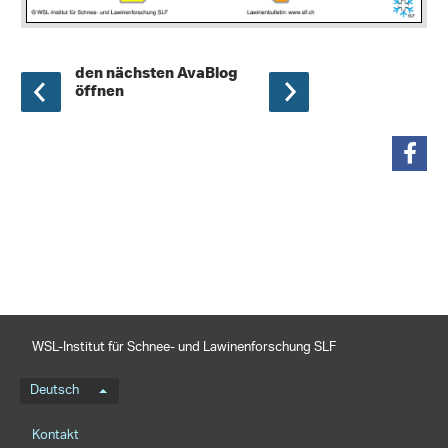
den nächsten AvaBlog
öffnen
teilen
WSL-Institut für Schnee- und Lawinenforschung SLF
Sprachmenü
Deutsch
Footernavigation
Kontakt