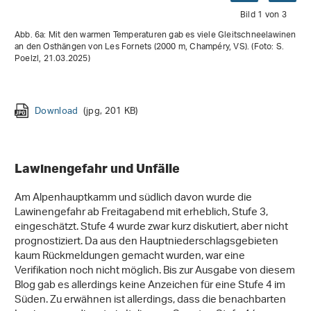
Bild 1 von 3
Abb. 6a: Mit den warmen Temperaturen gab es viele Gleitschneelawinen
an den Osthängen von Les Fornets (2000 m, Champéry, VS). (Foto: S.
Poelzl, 21.03.2025)
Download
Download
(jpg, 201 KB)
(jpg, 6 MB)
Download
(jpg, 2 MB)
Lawinengefahr und Unfälle
Am Alpenhauptkamm und südlich davon wurde die
Lawinengefahr ab Freitagabend mit erheblich, Stufe 3,
eingeschätzt. Stufe 4 wurde zwar kurz diskutiert, aber nicht
prognostiziert. Da aus den Hauptniederschlagsgebieten
kaum Rückmeldungen gemacht wurden, war eine
Verifikation noch nicht möglich. Bis zur Ausgabe von diesem
Blog gab es allerdings keine Anzeichen für eine Stufe 4 im
Süden. Zu erwähnen ist allerdings, dass die benachbarten