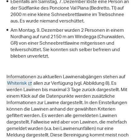
Ebenfalls am Samstag, 7. Dezember löste eine Person an
der Südflanke des Poncione Val Piana (Bedretto, TI) auf
2600 m eine kleine Schneebrettlawine im Triebschnee
aus. Es wurde niemand verschüttet.
Am Montag, 9. Dezember wurden 2 Personen in einem
Nordhang auf rund 2150 m am Windegga (Churwalden,
GR) von einer Schneebrettlawine mitgerissen und
teilverschüttet. Sie konnten sich selber befreien und
blieben unverletzt.
Informationen zu aktuellen Lawinenabgängen stehen auf
Whiterisk
allen zur Verfügung (vgl. Abbildung 8). Es
werden Lawinen bis maximal 3 Tage zurück dargestellt. Mit
einem Klick auf die Datenpunkte werden zusätzliche
Informationen zur Lawine dargestellt. In den Einstellungen
können die Lawinen anhand der gewählten Kriterien
gefiltert werden. Es werden alle gemeldeten Lawinen
dargestellt. Fallweise wird aber von Lawinen, die mehrfach
gemeldet wurden (v.a. bei Lawinenunfällen) nur eine
Meldung dargestellt. Diese Bereinigung kommt meist noch