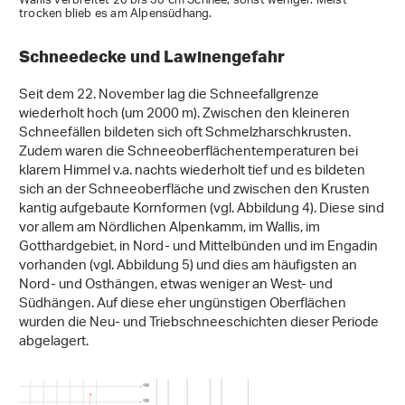
Wallis verbreitet 20 bis 30 cm Schnee, sonst weniger. Meist
trocken blieb es am Alpensüdhang.
Schneedecke und Lawinengefahr
Seit dem 22. November lag die Schneefallgrenze
wiederholt hoch (um 2000 m). Zwischen den kleineren
Schneefällen bildeten sich oft Schmelzharschkrusten.
Zudem waren die Schneeoberflächentemperaturen bei
klarem Himmel v.a. nachts wiederholt tief und es bildeten
sich an der Schneeoberfläche und zwischen den Krusten
kantig aufgebaute Kornformen (vgl. Abbildung 4). Diese sind
vor allem am Nördlichen Alpenkamm, im Wallis, im
Gotthardgebiet, in Nord- und Mittelbünden und im Engadin
vorhanden (vgl. Abbildung 5) und dies am häufigsten an
Nord- und Osthängen, etwas weniger an West- und
Südhängen. Auf diese eher ungünstigen Oberflächen
wurden die Neu- und Triebschneeschichten dieser Periode
abgelagert.