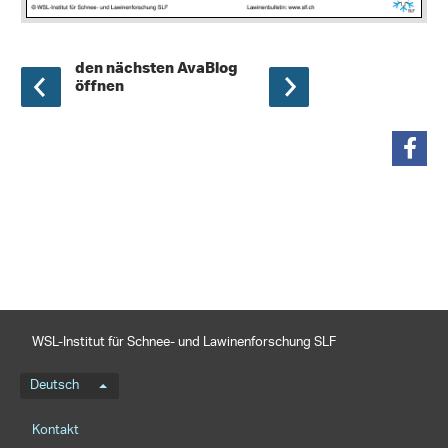
den nächsten AvaBlog
öffnen
teilen
WSL-Institut für Schnee- und Lawinenforschung SLF
Sprachmenü
Deutsch
Footernavigation
Kontakt