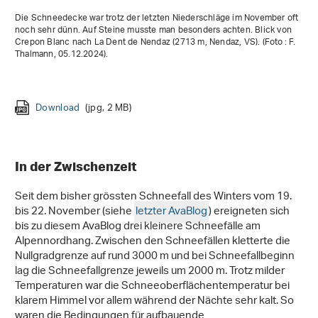
Die Schneedecke war trotz der letzten Niederschläge im November oft
noch sehr dünn. Auf Steine musste man besonders achten. Blick von
Crepon Blanc nach La Dent de Nendaz (2713 m, Nendaz, VS). (Foto : F.
Thalmann, 05.12.2024).
Download
(jpg, 906 KB)
Download
Download
(jpg, 2 MB)
(jpg, 4 MB)
Download
Download
Download
Download
Download
(jpeg, 313 KB)
(jpg, 4 MB)
(jpeg, 741 KB)
(png, 922 KB)
(png, 5 MB)
In der Zwischenzeit
Seit dem bisher grössten Schneefall des Winters vom 19.
bis 22. November (siehe
letzter AvaBlog
) ereigneten sich
bis zu diesem AvaBlog drei kleinere Schneefälle am
Alpennordhang. Zwischen den Schneefällen kletterte die
Nullgradgrenze auf rund 3000 m und bei Schneefallbeginn
lag die Schneefallgrenze jeweils um 2000 m. Trotz milder
Temperaturen war die Schneeoberflächentemperatur bei
klarem Himmel vor allem während der Nächte sehr kalt. So
waren die Bedingungen für aufbauende