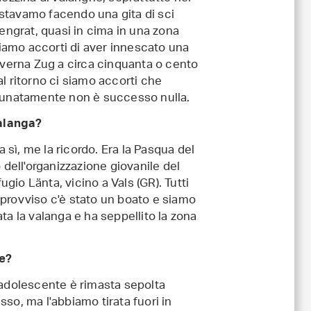
 stavamo facendo una gita di sci
engrat, quasi in cima in una zona
siamo accorti di aver innescato una
verna Zug a circa cinquanta o cento
 al ritorno ci siamo accorti che
unatamente non è successo nulla.
alanga?
 sì, me la ricordo. Era la Pasqua del
dell'organizzazione giovanile del
ugio Länta, vicino a Vals (GR). Tutti
improvviso c'è stato un boato e siamo
vata la valanga e ha seppellito la zona
le?
adolescente è rimasta sepolta
esso, ma l'abbiamo tirata fuori in