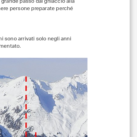
 grande passo dal ghiaccio alla
umere persone preparate perché
i sono arrivati solo negli anni
umentato.