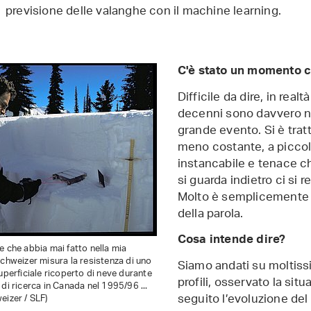
previsione delle valanghe con il machine learning.
C'è stato un momento cu
Difficile da dire, in real
decenni sono davvero no
grande evento. Si è trat
meno costante, a piccoli
instancabile e tenace c
si guarda indietro ci si 
Molto è semplicemente u
della parola.
Cosa intende dire?
e che abbia mai fatto nella mia
Schweizer misura la resistenza di uno
Siamo andati su moltiss
superficiale ricoperto di neve durante
profili, osservato la sit
 di ricerca in Canada nel 1995/96 ...
seguito l’evoluzione de
eizer / SLF)