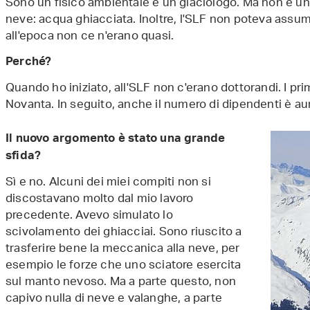
Sono un fisico ambientale e un glaciologo. Ma non è un
neve: acqua ghiacciata. Inoltre, l'SLF non poteva ass
all'epoca non ce n'erano quasi.
Perché?
Quando ho iniziato, all'SLF non c'erano dottorandi. I prim
Novanta. In seguito, anche il numero di dipendenti è a
Il nuovo argomento è stato una grande
sfida?
Sì e no. Alcuni dei miei compiti non si
discostavano molto dal mio lavoro
precedente. Avevo simulato lo
scivolamento dei ghiacciai. Sono riuscito a
trasferire bene la meccanica alla neve, per
esempio le forze che uno sciatore esercita
sul manto nevoso. Ma a parte questo, non
capivo nulla di neve e valanghe, a parte