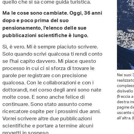
quello che si sa come guida turistica.
Ma le cose sono cambiate. Oggi, 36 anni
dopo e poco prima del suo
pensionamento, l'elenco delle sue
pubblicazioni scientifiche è lungo.
Sì, è vero. Mi è sempre piaciuto scrivere.
Solo quando scrivi qualcosa ti rendi conto
se l'hai capito davvero. Mi piace questo
processo in cui ci si sforza di trovare le
parole per registrare con precisione
Nei suoi 
realizzat
qualcosa. Con le collaborazioni e con i
complessi
dottorandi, nel corso degli anni sono nate
dislivell
molte cose. E sono anche felice di
(freccia a
destra in
continuare. Sono stato assunto come
pagine de
ricercatore ospite per i prossimi due anni.
uscente 
Vorrei scrivere altre due pubblicazioni
all’altra.
scientifiche e portare a termine alcuni
progetti in sospeso.