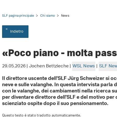
SLF pagina principale
Chi siamo
News
Indietro
tion
«Poco piano - molta pas
29.05.2026 | Jochen Bettzieche |
WSL News
|
SLF Ne
Il direttore uscente dell'SLF Jürg Schweizer si oc
neve e sulle valanghe. In questa intervista parla 
con le valanghe, dei cambiamenti nella ricerca s
per diventare direttore dell'SLF e del motivo per c
scienziato ospite dopo il suo pensionamento.
Questo testo è stato tradotto automaticamente.