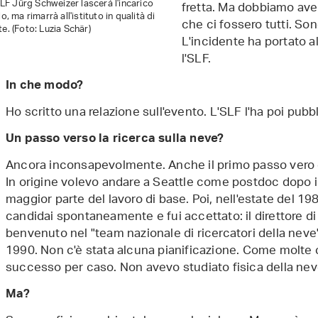
'SLF Jürg Schweizer lascerà l'incarico
fretta. Ma dobbiamo aver
o, ma rimarrà all'istituto in qualità di
che ci fossero tutti. So
e. (Foto: Luzia Schär)
L'incidente ha portato a
l'SLF.
In che modo?
Ho scritto una relazione sull'evento. L'SLF l'ha poi pubb
Un passo verso la ricerca sulla neve?
Ancora inconsapevolmente. Anche il primo passo vero e
In origine volevo andare a Seattle come postdoc dopo il 
maggior parte del lavoro di base. Poi, nell'estate del 19
candidai spontaneamente e fui accettato: il direttore di 
benvenuto nel "team nazionale di ricercatori della neve".
1990. Non c'è stata alcuna pianificazione. Come molte 
successo per caso. Non avevo studiato fisica della nev
Ma?