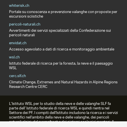
whiterisk.ch
Portale su conoscenza e prevenzione valanghe con proposte per
escursioni sciistiche
pericoli-naturali.ch
Avvertimenti dei servizi specializzati della Confederazione sui
pericoli naturali
envidat.ch
Accesso agevolato a dati di ricerca e monitoraggio ambientale
wsl.ch
Istituto federale di ricerca per la foresta, la neve e il paesaggio
WSL
cerc.slf.ch
Climate Change, Extremes and Natural Hazards in Alpine Regions
Research Centre CERC
L’Istituto WSL per lo studio della neve e delle valanghe SLF fa
parte dell' Istituto federale di ricerca WSL e quindi rientra nel
Settore dei PF. I compiti dell'Istituto includono la ricerca e i servizi
scientifici nell'ambito della neve e delle valanghe, dei pericoli
naturali alpini, del permafrost e dei sistemi ecologici montani. Il
prodotto più famoso è il bollettino valanghe.