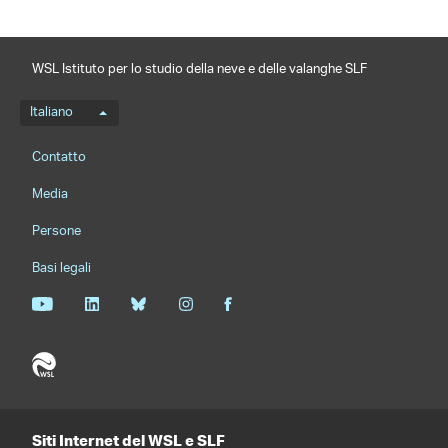
WSL Istituto per lo studio della neve e delle valanghe SLF
Menu della lingua
Italiano
Footernavigation
Contatto
Media
Persone
Basi legali
Siti Internet del WSL e SLF