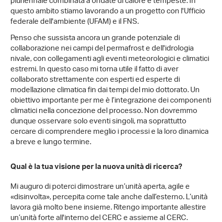
pluriennale combinata a ondate di calore e tempeste. In
questo ambito stiamo lavorando a un progetto con l'Ufficio
federale dell'ambiente (UFAM) e il FNS.
Penso che sussista ancora un grande potenziale di
collaborazione nei campi del permafrost e dell'idrologia
nivale, con collegamenti agli eventi meteorologici e climatici
estremi. In questo caso mi torna utile il fatto di aver
collaborato strettamente con esperti ed esperte di
modellazione climatica fin dai tempi del mio dottorato. Un
obiettivo importante per me è l’integrazione dei componenti
climatici nella concezione del processo. Non dovremmo
dunque osservare solo eventi singoli, ma soprattutto
cercare di comprendere meglio i processi e la loro dinamica
a breve e lungo termine.
Qual è la tua visione per la nuova unità di ricerca?
Mi auguro di poterci dimostrare un’unità aperta, agile e
«disinvolta», percepita come tale anche dall’esterno. L’unità
lavora già molto bene insieme. Ritengo importante allestire
un’unità forte all'interno del CERC e assieme al CERC.