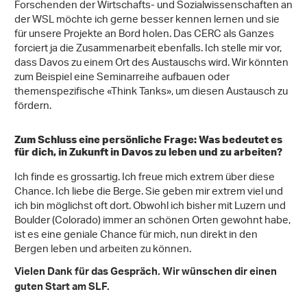
Forschenden der Wirtschafts- und Sozialwissenschaften an
der WSL möchte ich gerne besser kennen lernen und sie
für unsere Projekte an Bord holen. Das CERC als Ganzes
forciert ja die Zusammenarbeit ebenfalls. Ich stelle mir vor,
dass Davos zu einem Ort des Austauschs wird. Wir könnten
zum Beispiel eine Seminarreihe aufbauen oder
themenspezifische «Think Tanks», um diesen Austausch zu
fördern.
Zum Schluss eine persönliche Frage: Was bedeutet es
für dich, in Zukunft in Davos zu leben und zu arbeiten?
Ich finde es grossartig. Ich freue mich extrem über diese
Chance. Ich liebe die Berge. Sie geben mir extrem viel und
ich bin möglichst oft dort. Obwohl ich bisher mit Luzern und
Boulder (Colorado) immer an schönen Orten gewohnt habe,
ist es eine geniale Chance für mich, nun direkt in den
Bergen leben und arbeiten zu können.
Vielen Dank für das Gespräch. Wir wünschen dir einen
guten Start am SLF.