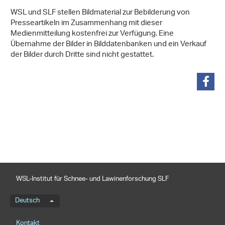
WSL und SLF stellen Bildmaterial zur Bebilderung von
Presseartikeln im Zusammenhang mit dieser
Medienmitteilung kostenfrei zur Verfügung. Eine
Übernahme der Bilder in Bilddatenbanken und ein Verkauf
der Bilder durch Dritte sind nicht gestattet.
teilen
WSL-Institut für Schnee- und Lawinenforschung SLF
Sprachmenü
Deutsch
Footernavigation
Kontakt