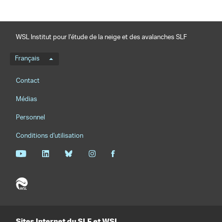
WSL Institut pour l’étude de la neige et des avalanches SLF
Menu de langue
Français
Footernavigation
Contact
Médias
Personnel
Conditions d'utilisation
Sites Internet du SLF et WSL