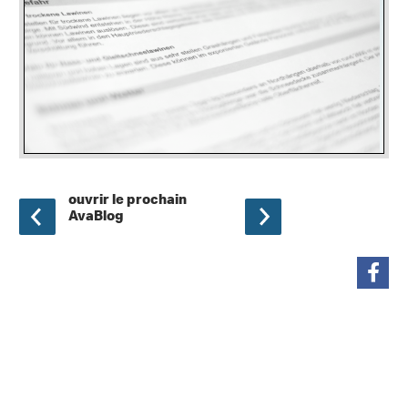
ouvrir le prochain
AvaBlog
partager