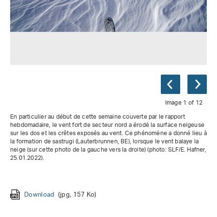
Image 1 of 12
En particulier au début de cette semaine couverte par le rapport
hebdomadaire, le vent fort de secteur nord a érodé la surface neigeuse
sur les dos et les crêtes exposés au vent. Ce phénomène a donné lieu à
la formation de sastrugi (Lauterbrunnen, BE), lorsque le vent balaye la
neige (sur cette photo de la gauche vers la droite) (photo: SLF/E. Hafner,
Download
(jpg, 133 Ko)
25.01.2022).
Download
Download
(jpg, 95 Ko)
(jpg, 147 Ko)
Download
(jpg, 119 Ko)
Download
Download
Download
Download
Download
(jpg, 101 Ko)
(jpg, 104 Ko)
(jpg, 89 Ko)
(jpg, 130 Ko)
(jpg, 130 Ko)
Download
Download
(jpg, 157 Ko)
(jpg, 66 Ko)
Download
(jpg, 69 Ko)