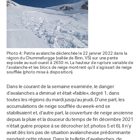
Photo 4: Petite avalanche déclenchée le 22 janvier 2022 dans la
région du Chummefurgge (vallée de Binn, VS) sur une pente
exposée au sud-ouest à 2650 m. La hauteur de rupture variable de
l’avalanche et les blocs de neige montrent qu’il s’agissait de neige
soufflée (photo mise à disposition).
Dans le courant de la semaine examinée, le danger
d’avalanches a diminué et était «faible», degré 1, dans
toutes les régions du mardi jusqu’au jeudi. D’une part, les
accumulations de neige soufflée du week-end se
stabilisaient et, d’autre part, la couverture de neige ancienne
depuis la pluie et la douceur du temps de fin décembre 2021
n’était guère propice à se décrocher (cf. photos 5 et 6). Il n’y
avait dès lors pas de situation avalancheuse prédominante
pendant cette phase. Dans le bulletin d’avalanches, de