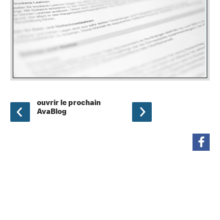
ouvrir le prochain
AvaBlog
partager