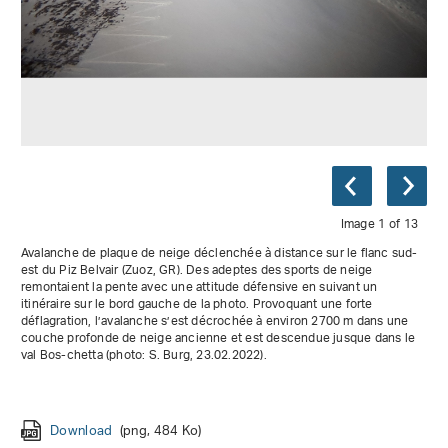
Image 1 of 13
Avalanche de plaque de neige déclenchée à distance sur le flanc sud-
est du Piz Belvair (Zuoz, GR). Des adeptes des sports de neige
remontaient la pente avec une attitude défensive en suivant un
itinéraire sur le bord gauche de la photo. Provoquant une forte
déflagration, l’avalanche s’est décrochée à environ 2700 m dans une
couche profonde de neige ancienne et est descendue jusque dans le
Download
(png, 779 Ko)
val Bos-chetta (photo: S. Burg, 23.02.2022).
Download
Download
Download
Download
(png, 461 Ko)
(png, 700 Ko)
(png, 491 Ko)
(png, 822 Ko)
Download
Download
Download
Download
Download
(png, 568 Ko)
(png, 510 Ko)
(png, 687 Ko)
(png, 865 Ko)
(png, 1,016 Ko)
Download
(png, 778 Ko)
Download
Download
(png, 484 Ko)
(png, 839 Ko)