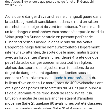
des Alpes, il n’y encore que peu de neige (photo: F. Genucchi,
22.02.2022).
Alors que le danger d’avalanches ne changeait guère dans
le sud, il augmentait sensiblement dans le nord en raison
des chutes de neige et du vent tempétueux. Pour le mardi,
un fort danger d’avalanches était annoncé depuis le nord du
Valais jusqu’en Suisse centrale en passant par l’est de
l’Oberland bernois ainsi que dans le sud du Bas-Valais.
L’apport de neige fraîche demeurait toutefois légèrement
inférieur aux attentes, de sorte que le mardi matin la zone
avec un fort danger d’avalanches (degré 4) a été quelque
peu réduite. Le danger concernait surtout les régions
alpines des sports de neige. Les manifestations de ce
degré de danger 4 sont également décrites sous le
concept «Fort - skieurs» dans
l’aide à l’interprétation
du
bulletin d’avalanches. Le mardi, près de 400 avalanches ont
été signalées par les observateurs du SLF et par le public à
l’aide du formulaire de feed-back de l’appli White Risk.
Environ la moitié de ces avalanches étaient d’ampleur
moyenne (taille 2), quelque 80 avalanches ont été classées
comme grandes avalanches (taille 3) et 4 comme très