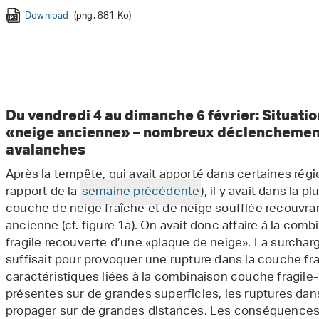
Download
Download
Download
Download
Download
Download
(png, 609 Ko)
(png, 704 Ko)
(png, 760 Ko)
(png, 844 Ko)
(png, 812 Ko)
(png, 510 Ko)
Download
Download
Download
Download
Download
Download
Download
Download
(png, 881 Ko)
(png, 572 Ko)
(png, 1 Mo)
(png, 1,018 Ko)
(png, 783 Ko)
(png, 628 Ko)
(png, 905 Ko)
(png, 411 Ko)
Download
Download
(png, 534 Ko)
(png, 515 Ko)
Download
(png, 852 Ko)
Du vendredi 4 au dimanche 6 février: Situat
«neige ancienne» – nombreux déclenchement
avalanches
Après la tempête, qui avait apporté dans certaines régio
rapport de la
semaine précédente
), il y avait dans la 
couche de neige fraîche et de neige soufflée recouvran
ancienne (cf. figure 1a). On avait donc affaire à la com
fragile recouverte d’une «plaque de neige». La surcha
suffisait pour provoquer une rupture dans la couche fra
caractéristiques liées à la combinaison couche fragile
présentes sur de grandes superficies, les ruptures da
propager sur de grandes distances. Les conséquences é