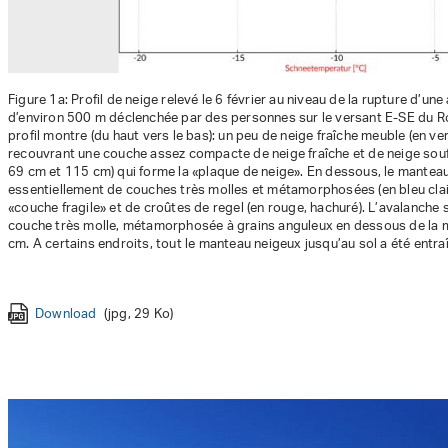
Figure 1a: Profil de neige relevé le 6 février au niveau de la rupture d’un
d’environ 500 m déclenchée par des personnes sur le versant E-SE du 
profil montre (du haut vers le bas): un peu de neige fraîche meuble (en ve
recouvrant une couche assez compacte de neige fraîche et de neige souff
69 cm et 115 cm) qui forme la «plaque de neige». En dessous, le mante
Download
(jpg, 129 Ko)
essentiellement de couches très molles et métamorphosées (en bleu clair 
«couche fragile» et de croûtes de regel (en rouge, hachuré). L’avalanche 
Download
(jpg, 81 Ko)
couche très molle, métamorphosée à grains anguleux en dessous de la m
cm. A certains endroits, tout le manteau neigeux jusqu’au sol a été entra
Download
(jpg, 29 Ko)