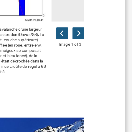
e avalanche d’une largeur
Rossboden (Davos/GR). Le
rt, couche supérieure)
Image 1 of 3
lée (en rose, entre env.
au neigeux se composait
et bleu foncé), de la
s’était décrochée dans la
ince croûte de regel à 68
îné.