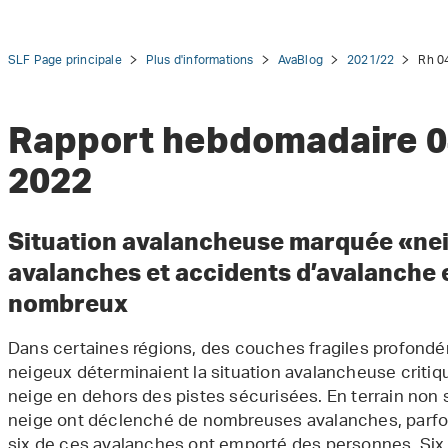
SLF Page principale
Plus d'informations
AvaBlog
2021/22
Rh 04
Rapport hebdomadaire 04
2022
tion
Situation avalancheuse marquée «ne
avalanches et accidents d’avalanche
nombreux
Dans certaines régions, des couches fragiles profond
neigeux déterminaient la situation avalancheuse critiq
neige en dehors des pistes sécurisées. En terrain non 
neige ont déclenché de nombreuses avalanches, parfoi
six de ces avalanches ont emporté des personnes. Six 