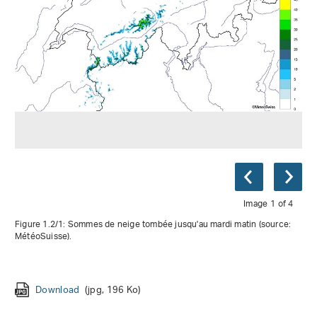
Image 1 of 4
Figure 1.2/1: Sommes de neige tombée jusqu'au mardi matin (source:
MétéoSuisse).
Download
Download
Download
Download
(jpg, 196 Ko)
(jpg, 225 Ko)
(jpg, 227 Ko)
(jpg, 210 Ko)