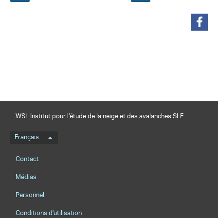
partager
WSL Institut pour l’étude de la neige et des avalanches SLF
Menu de langue
Français
Footernavigation
Contact
Médias
Personnel
Conditions d'utilisation