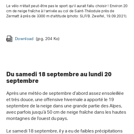
Le vélo n’était peut-être pas le sport qu’il aurait fallu choisir ! Environ 20
cm de neige fraîche à l’arrivée au col de Saint-Théodule près de
Zermatt à près de 3300 m d’altitude (photo: SLF/B. Zweifel, 19.09.2021).
Download
Download
Download
(jpg, 83 Ko)
(jpg, 132 Ko)
(jpg, 2 Mo)
Download
Download
Download
Download
Download
Download
(jpg, 204 Ko)
(jpg, 110 Ko)
(jpg, 304 Ko)
(png, 437 Ko)
(jpg, 110 Ko)
(jpg, 133 Ko)
Download
Download
(jpg, 280 Ko)
(jpg, 483 Ko)
Download
(jpg, 295 Ko)
Du samedi 18 septembre au lundi 20
septembre
Après une météo de septembre d’abord assez ensoleillée
et très douce, une offensive hivernale a apporté le 19
septembre de la neige dans une grande partie des Alpes,
avec parfois jusqu’à 50 cm de neige fraîche dans les hautes
montagnes de l’ouest du pays.
Le samedi 18 septembre, il y a eu de faibles précipitations