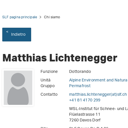
SLF pagina principale
Chi siamo
Indietro
Matthias Lichtenegger
Funzione
Dottorando
Unità
Alpine Environment and Natura
Gruppo
Permafrost
Contatto
matthias.lichtenegger(at)slf
.
ch
+41 81 4170 299
WSL-Institut für Schnee- und 
Flüelastrasse 11
7260 Davos Dorf