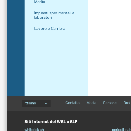
Media
Impianti sperimentali e
laboratori
Lavoro e Carriera
Menu della lingua
Footernavigation
Contatto
Media
Persone
Basi 
Italiano
Siti Internet del WSL e SLF
whiterisk.ch
pericoli-nat