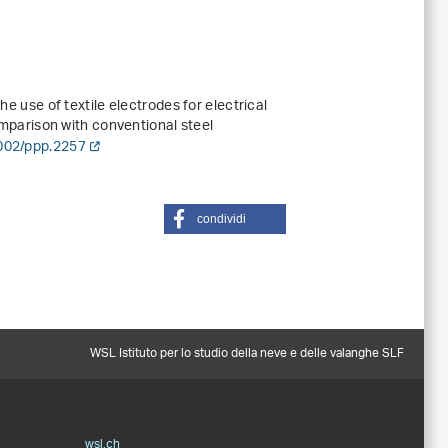
he use of textile electrodes for electrical
comparison with conventional steel
1002/ppp.2257
condividi
WSL Istituto per lo studio della neve e delle valanghe SLF
wsl.ch