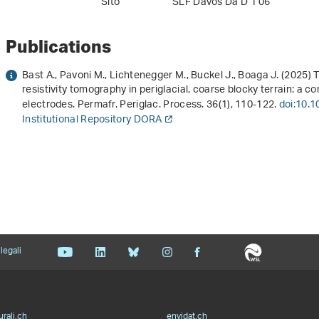
Sito
SLF Davos Da D 1 06
Publications
Bast A., Pavoni M., Lichtenegger M., Buckel J., Boaga J. (2025) T
resistivity tomography in periglacial, coarse blocky terrain: a 
electrodes. Permafr. Periglac. Process.
36
(1), 110-122.
doi:10.
Institutional Repository DORA
legali
urali.ch
envidat.ch