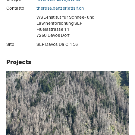
Contatto
theresa.banzer(at)slf
.
ch
WSL-Institut für Schnee- und
Lawinenforschung SLF
Flüelastrasse 11
7260 Davos Dorf
Sito
SLF Davos Da C 1 56
Projects