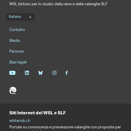
WSL Istituto per lo studio della neve e delle valanghe SLF
Menu della lingua
Italiano
Footernavigation
Contatto
Media
Persone
Basi legali
Siti Internet del WSL e SLF
whiterisk.ch
Portale su conoscenza e prevenzione valanghe con proposte per