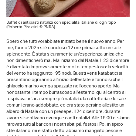
Buffet di antipasti natalizi con specialità italiane di ogni tipo
(Roberta Pirazzini © PNRA)
Spero che tutti voi abbiate iniziato bene il nuovo anno. Per
me, l'anno 2025 si è concluso 12 ore prima sotto un sole
splendente. È stata sicuramente un'esperienza unica che
non dimenticherò mai. Ma iniziamo dal Natale. Il 23 dicembre
è diventato improvvisamente molto tempestoso: la velocità
del vento ha raggiunto i 95 nodi. Questi venti katabatici si
presentano ogni anno all'inizio dell'estate e fanno sì che il
ghiaccio marino venga spazzato nell'oceano aperto. Ma
nonostante il tempo burrascoso all'esterno, qui al centro si
respirava un'aria sempre più natalizia: la caffetteria e le sale
comuni erano addobbate, ed era stato persino allestito un
albero di Natale con un presepe. Il 24 dicembre, durante il
lavoro si sentivano ovunque canti natalizi. Alle 19:00 ci siamo
ritrovati tutti al bar con i nostri abiti più festosi. Poi, in tipico
stile italiano, mi è stato detto, abbiamo mangiato pesce e