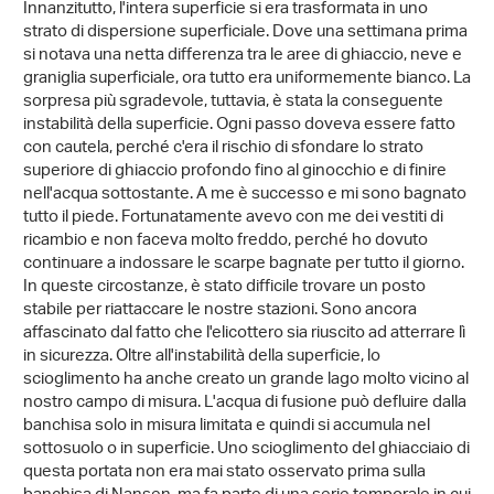
Innanzitutto, l'intera superficie si era trasformata in uno
strato di dispersione superficiale. Dove una settimana prima
si notava una netta differenza tra le aree di ghiaccio, neve e
graniglia superficiale, ora tutto era uniformemente bianco. La
sorpresa più sgradevole, tuttavia, è stata la conseguente
instabilità della superficie. Ogni passo doveva essere fatto
con cautela, perché c'era il rischio di sfondare lo strato
superiore di ghiaccio profondo fino al ginocchio e di finire
nell'acqua sottostante. A me è successo e mi sono bagnato
tutto il piede. Fortunatamente avevo con me dei vestiti di
ricambio e non faceva molto freddo, perché ho dovuto
continuare a indossare le scarpe bagnate per tutto il giorno.
In queste circostanze, è stato difficile trovare un posto
stabile per riattaccare le nostre stazioni. Sono ancora
affascinato dal fatto che l'elicottero sia riuscito ad atterrare lì
in sicurezza. Oltre all'instabilità della superficie, lo
scioglimento ha anche creato un grande lago molto vicino al
nostro campo di misura. L'acqua di fusione può defluire dalla
banchisa solo in misura limitata e quindi si accumula nel
sottosuolo o in superficie. Uno scioglimento del ghiacciaio di
questa portata non era mai stato osservato prima sulla