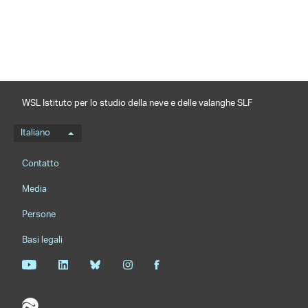
WSL Istituto per lo studio della neve e delle valanghe SLF
Menu della lingua
Italiano
Footernavigation
Contatto
Media
Persone
Basi legali