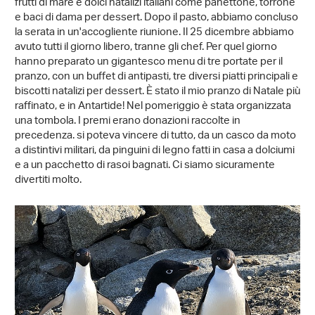
frutti di mare e dolci natalizi italiani come panettone, torrone
e baci di dama per dessert. Dopo il pasto, abbiamo concluso
la serata in un'accogliente riunione. Il 25 dicembre abbiamo
avuto tutti il giorno libero, tranne gli chef. Per quel giorno
hanno preparato un gigantesco menu di tre portate per il
pranzo, con un buffet di antipasti, tre diversi piatti principali e
biscotti natalizi per dessert. È stato il mio pranzo di Natale più
raffinato, e in Antartide! Nel pomeriggio è stata organizzata
una tombola. I premi erano donazioni raccolte in
precedenza. si poteva vincere di tutto, da un casco da moto
a distintivi militari, da pinguini di legno fatti in casa a dolciumi
e a un pacchetto di rasoi bagnati. Ci siamo sicuramente
divertiti molto.