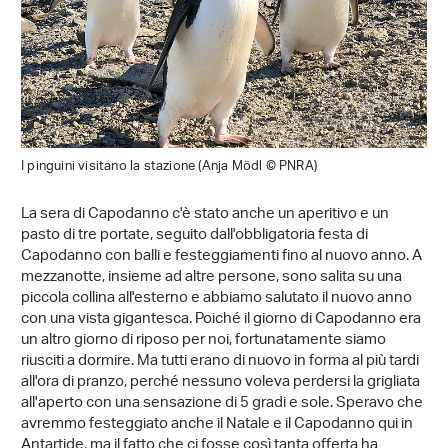
I pinguini visitano la stazione (Anja Mödl © PNRA)
La sera di Capodanno c'è stato anche un aperitivo e un
pasto di tre portate, seguito dall'obbligatoria festa di
Capodanno con balli e festeggiamenti fino al nuovo anno. A
mezzanotte, insieme ad altre persone, sono salita su una
piccola collina all'esterno e abbiamo salutato il nuovo anno
con una vista gigantesca. Poiché il giorno di Capodanno era
un altro giorno di riposo per noi, fortunatamente siamo
riusciti a dormire. Ma tutti erano di nuovo in forma al più tardi
all'ora di pranzo, perché nessuno voleva perdersi la grigliata
all'aperto con una sensazione di 5 gradi e sole. Speravo che
avremmo festeggiato anche il Natale e il Capodanno qui in
Antartide, ma il fatto che ci fosse così tanta offerta ha