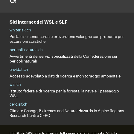
Siti Internet del WSL e SLF
whiterisk.ch
Portale su conoscenza e prevenzione valanghe con proposte per
escursioni sciistiche
pericoli-naturali.ch
Avvertimenti dei servizi specializzati della Confederazione sui
pericoli naturali
envidat.ch
Accesso agevolato a dati di ricerca e monitoraggio ambientale
wsl.ch
Istituto federale di ricerca per la foresta, la neve e il paesaggio
WSL
cerc.slf.ch
Climate Change, Extremes and Natural Hazards in Alpine Regions
Research Centre CERC
L’Istituto WSL per lo studio della neve e delle valanghe SLF fa