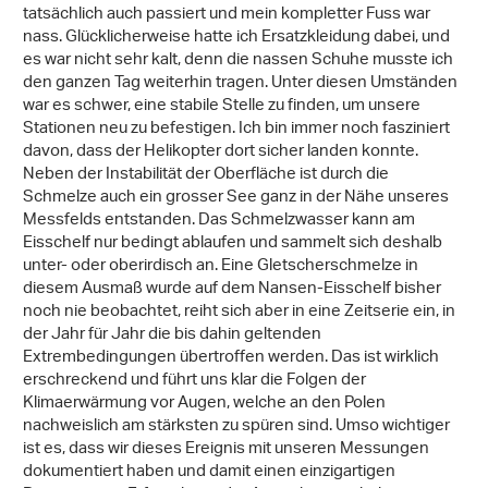
tatsächlich auch passiert und mein kompletter Fuss war
nass. Glücklicherweise hatte ich Ersatzkleidung dabei, und
es war nicht sehr kalt, denn die nassen Schuhe musste ich
den ganzen Tag weiterhin tragen. Unter diesen Umständen
war es schwer, eine stabile Stelle zu finden, um unsere
Stationen neu zu befestigen. Ich bin immer noch fasziniert
davon, dass der Helikopter dort sicher landen konnte.
Neben der Instabilität der Oberfläche ist durch die
Schmelze auch ein grosser See ganz in der Nähe unseres
Messfelds entstanden. Das Schmelzwasser kann am
Eisschelf nur bedingt ablaufen und sammelt sich deshalb
unter- oder oberirdisch an. Eine Gletscherschmelze in
diesem Ausmaß wurde auf dem Nansen-Eisschelf bisher
noch nie beobachtet, reiht sich aber in eine Zeitserie ein, in
der Jahr für Jahr die bis dahin geltenden
Extrembedingungen übertroffen werden. Das ist wirklich
erschreckend und führt uns klar die Folgen der
Klimaerwärmung vor Augen, welche an den Polen
nachweislich am stärksten zu spüren sind. Umso wichtiger
ist es, dass wir dieses Ereignis mit unseren Messungen
dokumentiert haben und damit einen einzigartigen