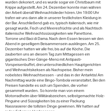
wurden dekoriert, und es wurde sogar ein Christbaum mit
Krippe aufgestellt. Am 24. Dezember konnte man währen
der Arbeit überall Weihnachtslieder hören. Um 19:00 Uhr
trafen wir uns dann alle in unserer festlichsten Kleidung in
der Bar. Anschließend gab es, typisch italienisch, wie mir
gesagt wurde, Fisch und Meeresfrüchte und als Nachtisch
italienische Weihnachtssüssigkeiten wie Panettone,
Torrone und Baci di Dama. Nach dem Essen liessen wir den
Abend in geselligem Beisammensein ausklingen. Am 25.
Dezember hatten wir alle frei, bis auf die Köche. Die
zauberten uns an diesem Tag zum Mittagessen ein
gigantisches Drei-Gänge-Menü mit Antipasti-
Vorspeisenbuffet, drei unterschiedlichen Hauptgerichten
und Weihnachtskeksen als Nachspeise. Bisher mein
nobelstes Weihnachtsessen - und das in der Antarktis! Am
Nachmittag wurde eine Bingo-Tombola veranstaltet. Bei den
Preisen handelte es sich um Spenden, die vorher
gesammelt wurden. So konnte man von einem
Motorradhelm über Militärabzeichen, selbstgemachte Holz-
Pinguine und Süssigkeiten bis zu einer Packung
Nassrasierer die tollsten Dinge gewinnen. Wir hatten auf