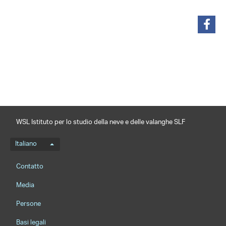
condividi
WSL Istituto per lo studio della neve e delle valanghe SLF
Menu della lingua
Italiano
Footernavigation
Contatto
Media
Persone
Basi legali