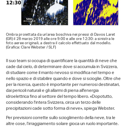
Ombra proiettata da un'area boschiva nei pressi di Davos Laret
(GR) il 28 marzo 2019 alle ore 9:00 e alle ore 12:30: a sinistra le
foto aeree originali, a destra il calcolo effettuato dal modello.
(Grafica: Clare Webster / SLF)
Il suo team si occupa di quantificare la quantità di neve che
cade dal cielo, di determinare dove si accumula in Svizzera,
di studiare come il manto nevoso si modifica nel tempo e
nello spazio e di stabilire quando e dove si scioglie. Oltre che
per la ricerca, questo è importante per numerosi destinatari,
dai pericoli naturali e gli allarmi di piena all'energia
idroelettrica fino al settore del tempo libero. «Dopotutto,
considerando l'intera Svizzera, circa un terzo delle
precipitazioni cade sotto forma di neve», spiega Webster.
Per previsioni corrette sullo scioglimento della neve, tra le
altre cose, l’irraggiamento solare gioca un ruolo importante.