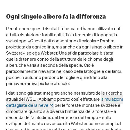
Ogni singolo albero fa la differenza
Per ottenere questi risultati, i ricercatori hanno utilizzato dati
ad alta risoluzione forniti dall’Ufficio federale di topografia
swisstopo. «Questi dati consentono di calcolare l’ombra
proiettata da ogni collina, ma anche da ogni singolo albero in
Svizzera», spiega Webster. Una sfida particolare è stata
quella di tenere conto della struttura delle chiome degli
alberi, che varia a seconda della specie. Ciò è
particolarmente rilevante nel caso delle latifoglie e dei larici,
poiché in autunno perdono le foglie e quindi fino alla
primavera arriva più luce al suolo.
I dati sono già stati integrati anche nei risultati delle ricerche
attuali del WSL. «Abbiamo potuto così effettuare
simulazioni
dettagliate della neve
per le foreste montane svizzere e
dimostrare quanto sia diversa l’influenza della foresta – a
seconda dell’altitudine, del terreno e del tempo – sullo
sviluppo del manto nevoso», cita Webster come esempio. I