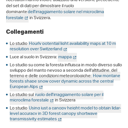
ricercatori hanno inoltre utilizzato una versione precedente
del set di dati per dimostrare il ruolo
dominante
dell'irraggiamento solare nel microclima
forestale
in Svizzera.
Collegamenti
Lo studio
Hourly potential light availability maps at 10 m
resolution over Switzerland
Luce al suolo in Svizzera:
mappa
Lo studio su come la foresta influisca in modo diverso sullo
sviluppo del manto nevoso a seconda dell'altitudine, del
terreno e delle condizioni meteorologiche:
How montane
forests shape snow cover dynamic across the central
European Alps
Lo studio sul
ruolo dell'irraggiamento solare per il
microclima forestale
in Svizzera
Lo studio
Using just a canopy height model to obtain lidar-
level accuracy in 3D forest canopy shortwave
transmissivity estimates