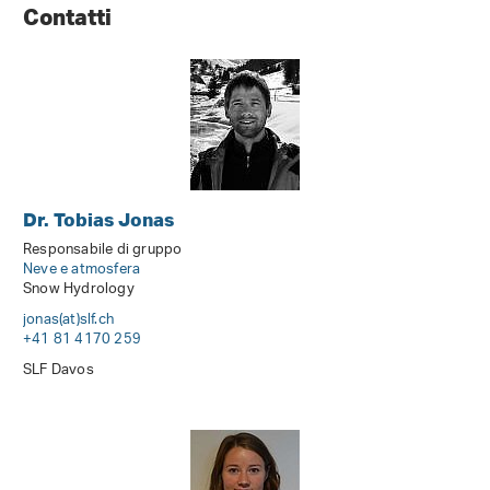
Contatti
Dr. Tobias Jonas
Responsabile di gruppo
Neve e atmosfera
Snow Hydrology
jonas(at)slf
.
ch
+41 81 4170 259
SLF Davos