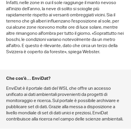
Infatti, nelle zone in cui il sole raggiunge il manto nevoso
all’inizio dell’anno, la neve di solito si scioglie più
rapidamente rispetto ai versanti ombreggiati vicini. Sia il
terreno che gli alberi influenzano l'esposizione al sole, per
cui alcune zone ricevono molte ore di luce solare, mentre
altre rimangono all'ombra per tutto il giorno. «Soprattutto nei
boschi, le condizioni variano notevolmente da un metro
all'altro. E questo è rilevante, dato che circa un terzo della
Svizzera è coperto da foreste», spiega Webster.
Che cos’è… EnviDat?
EnviDat è il portale dati del WSL che offre un accesso
unificato ai dati ambientali provenienti da progetti di
monitoraggio e ricerca. Sul portale è possibile archiviare e
pubblicare set di dati. Grazie alla messa a disposizione a
livello mondiale di set di dati unici e preziosi, EnviDat
contribuisce alla ricerca nel campo delle scienze ambientali.