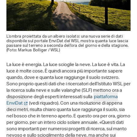
L'ombra proiettata da un albero isolato: una nuova serie di dati
disponibile sul portale EnviDat del WSL mostra quanta luce lascia
passare sul terreno a seconda dell'ora del giorno e della stagione.
(Foto: Markus Bolliger / WSL)
La luce è energia. La luce scioglie la neve. La luce è vita. La
luce è molte cose. È quindi ancora più importante sapere
quando, dove e quanta luce raggiunge il suolo svizzero.
Sono proprio questi dati che i ricercatori dell’Istituto WSL per
la ricerca sulla neve e sulle valanghe (SLF) mettono ora a
disposizione degli esperti interessati sulla
piattaforma
EnviDat
(vedi riquadro). Con una risoluzione di appena
dieci metri, risulta chiaro quanta luce raggiunga il suolo, sia
nel bosco che in terreno aperto. E questo ora per ora, giorno
per giorno, per un intero ciclo solare annuale. «Questi dati
sono importanti per numerosi progetti di ricerca, sul manto
nevoso e sullo scioglimento della neve, ma anche sui