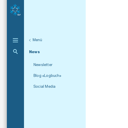
Menü
Unternaviga
Über das SLF
Aktuelle Navigation
News
Newsletter
Blog «Logbuch»
Social Media