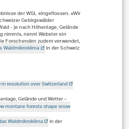
ebnisse der WSL eingeflossen. «Wir
chweizer Gebirgswälder
Wald - je nach Höhenlage, Gelände
ng nimmt», nennt Webster ein
 die Forschenden zudem verwendet,
s Waldmikroklima
in der Schweiz
10 m resolution over Switzerland
öhenlage, Gelände und Wetter –
w montane forests shape snow
 das Waldmikroklima
in der