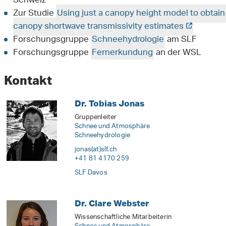
Schweiz
Zur Studie
Using just a canopy height model to obtain 
canopy shortwave transmissivity estimates
Forschungsgruppe
Schneehydrologie
am SLF
Forschungsgruppe
Fernerkundung
an der WSL
Kontakt
Dr. Tobias Jonas
Gruppenleiter
Schnee und Atmosphäre
Schneehydrologie
jonas(at)slf
.
ch
+41 81 4170 259
SLF Davos
Dr. Clare Webster
Wissenschaftliche Mitarbeiterin