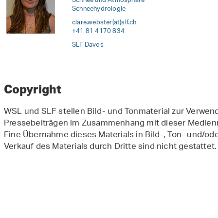
Schnee und Atmosphäre
Schneehydrologie
clare.webster(at)slf
.
ch
+41 81 4170 834
SLF Davos
Copyright
WSL und SLF stellen Bild- und Tonmaterial zur Verwe
Pressebeiträgen im Zusammenhang mit dieser Medienmi
Eine Übernahme dieses Materials in Bild-, Ton- und/o
Verkauf des Materials durch Dritte sind nicht gestattet.