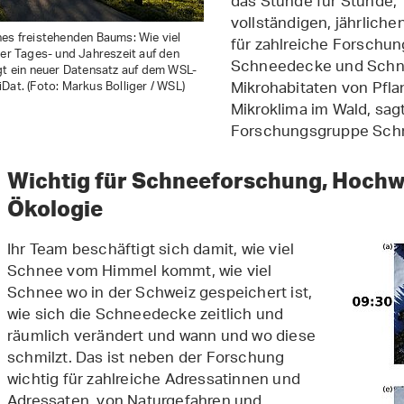
das Stunde für Stunde, 
vollständigen, jährlich
nes freistehenden Baums: Wie viel
für zahlreiche Forschun
her Tages- und Jahreszeit auf den
Schneedecke und Schne
gt ein neuer Datensatz auf dem WSL-
Mikrohabitaten von Pfla
Dat. (Foto: Markus Bolliger / WSL)
Mikroklima im Wald, sagt
Forschungsgruppe Schn
Wichtig für Schneeforschung, Hoch
Ökologie
Ihr Team beschäftigt sich damit, wie viel
Schnee vom Himmel kommt, wie viel
Schnee wo in der Schweiz gespeichert ist,
wie sich die Schneedecke zeitlich und
räumlich verändert und wann und wo diese
schmilzt. Das ist neben der Forschung
wichtig für zahlreiche Adressatinnen und
Adressaten, von Naturgefahren und