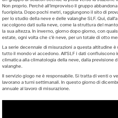
un gruppo di sciatori scende la pista verso la stazion
Non proprio. Perché all'improvviso il gruppo abbandona la
fuoripista. Dopo pochi metri, raggiungono il sito di pro
per lo studio della neve e delle valanghe SLF. Qui, dall'
raccolgono dati sulla neve, come la struttura del mant
la sua altezza. In inverno, giorno dopo giorno, con quals
estate, ogni volta che c'è neve, per un totale di otto mes
La serie decennale di misurazioni a questa altitudine è u
tutto il mondo vi accedono. All'SLF i dati confluiscono i
climatica alla climatologia della neve, dalla previsione d
valanghe.
Il servizio giogo ne è responsabile. Si tratta di venti o
lavorano a turni settimanali. In questo giorno di dicembr
annuale al lavoro di misurazione.