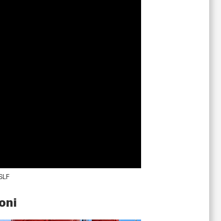
 SLF
ioni