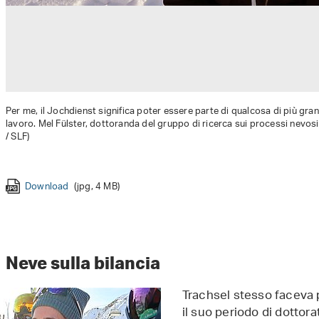
Per me, il Jochdienst significa poter essere parte di qualcosa di più gr
lavoro. Mel Fülster, dottoranda del gruppo di ricerca sui processi nevos
/ SLF)
Download
(jpg, 4 MB)
Download
Download
Download
(jpg, 4 MB)
(jpg, 4 MB)
(jpg, 3 MB)
Neve sulla bilancia
Trachsel stesso faceva 
il suo periodo di dottora