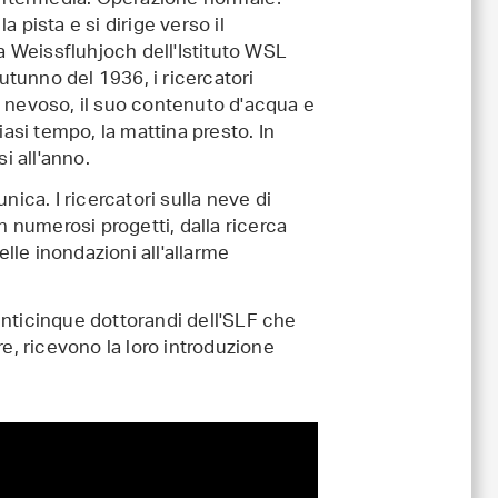
e intermedia. Operazione normale?
 pista e si dirige verso il
va Weissfluhjoch dell'Istituto WSL
autunno del 1936, i ricercatori
o nevoso, il suo contenuto d'acqua e
iasi tempo, la mattina presto. In
i all'anno.
nica. I ricercatori sulla neve di
n numerosi progetti, dalla ricerca
elle inondazioni all'allarme
 venticinque dottorandi dell'SLF che
e, ricevono la loro introduzione