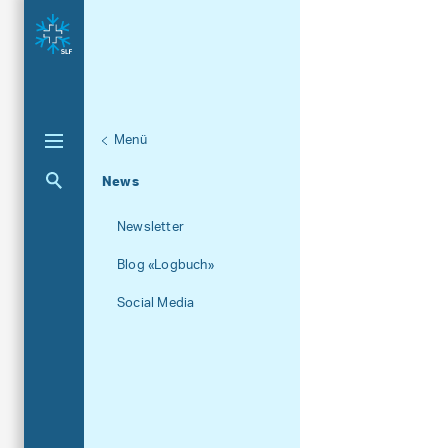
Menü
Unternaviga
Über das SLF
Aktuelle Navigation
News
Newsletter
Blog «Logbuch»
Social Media