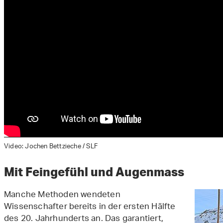
Video: Jochen Bettzieche / SLF
Mit Feingefühl und Augenmass
Manche Methoden wendeten
Wissenschafter bereits in der ersten Hälfte
des 20. Jahrhunderts an. Das garantiert,