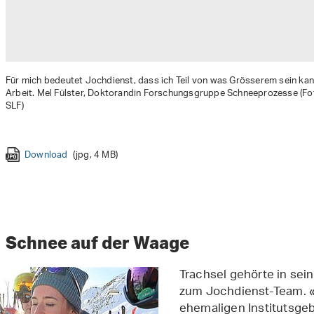
Für mich bedeutet Jochdienst, dass ich Teil von was Grösserem sein kan
Arbeit. Mel Fülster, Doktorandin Forschungsgruppe Schneeprozesse (Fot
SLF)
Download
(jpg, 4 MB)
Download
Download
(jpg, 4 MB)
(jpg, 4 MB)
Download
(jpg, 3 MB)
Schnee auf der Waage
Trachsel gehörte in sei
zum Jochdienst-Team. 
ehemaligen Institutsge