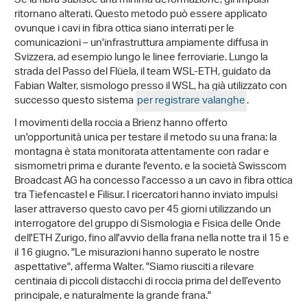
Se la fibra subisce una minima deformazione, gli impulsi
ritornano alterati. Questo metodo può essere applicato
ovunque i cavi in fibra ottica siano interrati per le
comunicazioni – un'infrastruttura ampiamente diffusa in
Svizzera, ad esempio lungo le linee ferroviarie. Lungo la
strada del Passo del Flüela, il team WSL-ETH, guidato da
Fabian Walter, sismologo presso il WSL, ha già utilizzato con
successo questo sistema
per registrare valanghe
.
I movimenti della roccia a Brienz hanno offerto
un'opportunità unica per testare il metodo su una frana: la
montagna è stata monitorata attentamente con radar e
sismometri prima e durante l'evento, e la società Swisscom
Broadcast AG ha concesso l'accesso a un cavo in fibra ottica
tra Tiefencastel e Filisur. I ricercatori hanno inviato impulsi
laser attraverso questo cavo per 45 giorni utilizzando un
interrogatore del gruppo di Sismologia e Fisica delle Onde
dell'ETH Zurigo, fino all'avvio della frana nella notte tra il 15 e
il 16 giugno. "Le misurazioni hanno superato le nostre
aspettative", afferma Walter. "Siamo riusciti a rilevare
centinaia di piccoli distacchi di roccia prima del dell’evento
principale, e naturalmente la grande frana."