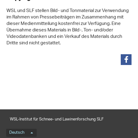
WSL und SLF stellen Bild- und Tonmaterial zur Verwendung
im Rahmen von Pressebeiträgen im Zusammenhang mit
dieser Medienmitteilung kostenfrei zur Verfügung. Eine
Übernahme dieses Materials in Bild-, Ton- und/oder
Videodatenbanken und ein Verkauf des Materials durch
Dritte sind nicht gestattet.
teilen
WSL-Institut für Schnee- und Lawinenforschung SLF
Sprachmenü
Deutsch