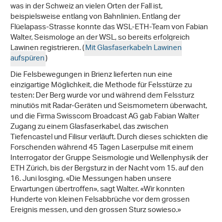
was in der Schweiz an vielen Orten der Fall ist,
beispielsweise entlang von Bahnlinien. Entlang der
Flüelapass-Strasse konnte das WSL-ETH-Team von Fabian
Walter, Seismologe an der WSL, so bereits erfolgreich
Lawinen registrieren. (
Mit Glasfaserkabeln Lawinen
aufspüren
)
Die Felsbewegungen in Brienz lieferten nun eine
einzigartige Möglichkeit, die Methode für Felsstürze zu
testen: Der Berg wurde vor und während dem Felssturz
minutiös mit Radar-Geräten und Seismometern überwacht,
und die Firma Swisscom Broadcast AG gab Fabian Walter
Zugang zu einem Glasfaserkabel, das zwischen
Tiefencastel und Filisur verläuft. Durch dieses schickten die
Forschenden während 45 Tagen Laserpulse mit einem
Interrogator der Gruppe Seismologie und Wellenphysik der
ETH Zürich, bis der Bergsturz in der Nacht vom 15. auf den
16. Juni losging. «Die Messungen haben unsere
Erwartungen übertroffen», sagt Walter. «Wir konnten
Hunderte von kleinen Felsabbrüche vor dem grossen
Ereignis messen, und den grossen Sturz sowieso.»