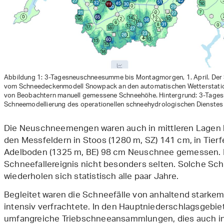
Abbildung 1: 3-Tagesneuschneesumme bis Montagmorgen, 1. April. Der 
vom Schneedeckenmodell Snowpack an den automatischen Wetterstatio
von Beobachtern manuell gemessene Schneehöhe. Hintergrund: 3-Tage
Schneemodellierung des operationellen schneehydrologischen Dienstes
Die Neuschneemengen waren auch in mittleren Lagen b
den Messfeldern in Stoos (1280 m, SZ) 141 cm, in Tier
Adelboden (1325 m, BE) 98 cm Neuschnee gemessen. D
Schneefallereignis nicht besonders selten. Solche Sch
wiederholen sich statistisch alle paar Jahre.
Begleitet waren die Schneefälle von anhaltend stark
intensiv verfrachtete. In den Hauptniederschlagsgebie
umfangreiche Triebschneeansammlungen, dies auch in m