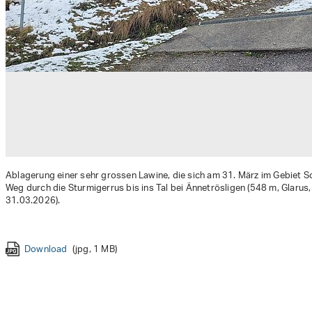
Ablagerung einer sehr grossen Lawine, die sich am 31. März im Gebiet Sc
Weg durch die Sturmigerrus bis ins Tal bei Ännetrösligen (548 m, Glarus, 
31.03.2026).
Download
Download
(jpg, 2 MB)
(jpg, 2 MB)
Download
Download
Download
Download
Download
Download
Download
(jpg, 1 MB)
(jpg, 3 MB)
(jpg, 411 KB)
(jpg, 3 MB)
(jpg, 309 KB)
(jpg, 8 MB)
(jpg, 2 MB)
Download
Download
(jpg, 1 MB)
(jpg, 3 MB)