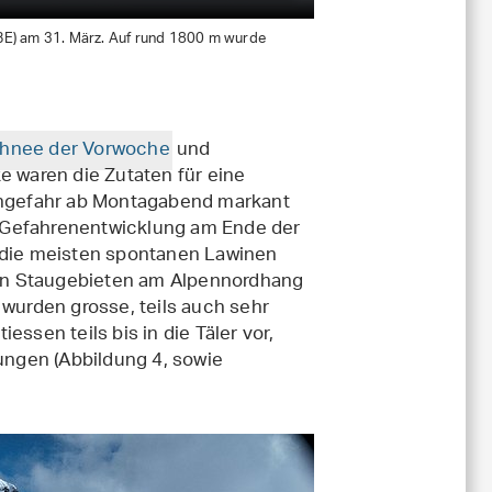
BE) am 31. März. Auf rund 1800 m wurde
chnee der Vorwoche
und
waren die Zutaten für eine
nengefahr ab Montagabend markant
l. Gefahrenentwicklung am Ende der
h die meisten spontanen Lawinen
en Staugebieten am Alpennordhang
 wurden grosse, teils auch sehr
ssen teils bis in die Täler vor,
rungen (Abbildung 4, sowie