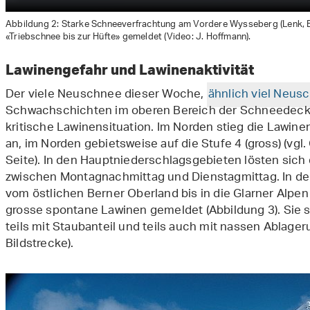
Abbildung 2: Starke Schneeverfrachtung am Vordere Wysseberg (Lenk, 
«Triebschnee bis zur Hüfte» gemeldet (Video: J. Hoffmann).
Lawinengefahr und Lawinenaktivität
Der viele Neuschnee dieser Woche,
ähnlich viel Neus
Schwachschichten im oberen Bereich der Schneedecke 
kritische Lawinensituation. Im Norden stieg die Lawi
an, im Norden gebietsweise auf die Stufe 4 (gross) (vg
Seite). In den Hauptniederschlagsgebieten lösten sic
zwischen Montagnachmittag und Dienstagmittag. In d
vom östlichen Berner Oberland bis in die Glarner Alpen
grosse spontane Lawinen gemeldet (Abbildung 3). Sie stie
teils mit Staubanteil und teils auch mit nassen Ablage
Bildstrecke).