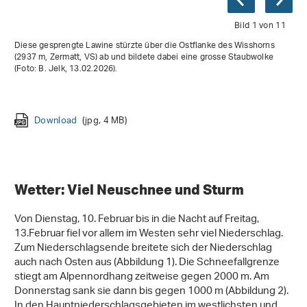
Bild 1 von 11
Diese gesprengte Lawine stürzte über die Ostflanke des Wisshorns
(2937 m, Zermatt, VS) ab und bildete dabei eine grosse Staubwolke
(Foto: B. Jelk, 13.02.2026).
Download
Download
Download
(jpg, 4 MB)
(jpg, 3 MB)
(jpg, 1 MB)
Download
Download
Download
Download
Download
Download
(jpg, 3 MB)
(jpg, 5 MB)
(jpg, 541 KB)
(png, 538 KB)
(jpg, 73 KB)
(jpg, 2 MB)
Download
Download
(jpg, 2 MB)
(jpg, 2 MB)
Wetter: Viel Neuschnee und Sturm
Von Dienstag, 10. Februar bis in die Nacht auf Freitag,
13.Februar fiel vor allem im Westen sehr viel Niederschlag.
Zum Niederschlagsende breitete sich der Niederschlag
auch nach Osten aus (Abbildung 1). Die Schneefallgrenze
stiegt am Alpennordhang zeitweise gegen 2000 m. Am
Donnerstag sank sie dann bis gegen 1000 m (Abbildung 2).
In den Hauptniederschlagsgebieten im westlichsten und