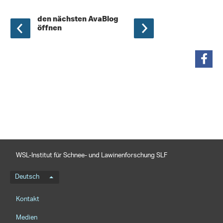
den nächsten AvaBlog
öffnen
teilen
WSL-Institut für Schnee- und Lawinenforschung SLF
Sprachmenü
Deutsch
Footernavigation
Kontakt
Medien