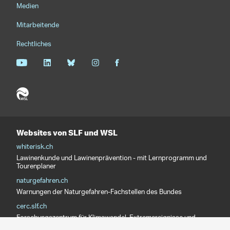
teilen
WSL-Institut für Schnee- und Lawinenforschung SLF
Sprachmenü
Deutsch
Footernavigation
Kontakt
Medien
Mitarbeitende
Rechtliches