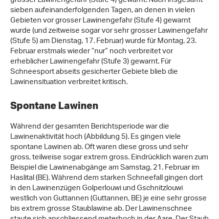
grosser Lawinengefahr (Stufe 4) gewarnt. Nach insgesamt
sieben aufeinanderfolgenden Tagen, an denen in vielen
Gebieten vor grosser Lawinengefahr (Stufe 4) gewarnt
wurde (und zeitweise sogar vor sehr grosser Lawinengefahr
(Stufe 5) am Dienstag, 17. Februar) wurde für Montag, 23.
Februar erstmals wieder “nur” noch verbreitet vor
erheblicher Lawinengefahr (Stufe 3) gewarnt. Für
Schneesport abseits gesicherter Gebiete blieb die
Lawinensituation verbreitet kritisch.
Spontane Lawinen
Während der gesamten Berichtsperiode war die
Lawinenaktivität hoch (Abbildung 5). Es gingen viele
spontane Lawinen ab. Oft waren diese gross und sehr
gross, teilweise sogar extrem gross. Eindrücklich waren zum
Beispiel die Lawinenabgänge am Samstag, 21. Februar im
Haslital (BE). Während dem starken Schneefall gingen dort
in den Lawinenzügen Golperlouwi und Gschnitzlouwi
westlich von Guttannen (Guttannen, BE) je eine sehr grosse
bis extrem grosse Staublawine ab. Der Lawinenschnee