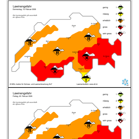
In der Nähe des Skigebietes Diavolezza (Pontresina, GR)
wurde ebenfalls am Sonntag, 22. Februar eine Person tot
aus einer Lawine geborgen. Sie galt seit Mittwoch,
18. Februar als vermisst.
In weiteren Lawinenunfällen wurden insgesamt 19
Personen erfasst, 2 davon wurden ganz verschüttet. Fünf
Personen wurden auf offenen Verkehrswegen (Strassen,
Skipisten) von der Staubwolke einer Lawine erfasst, aber
niemand wurde verletzt.
Gefahrenentwicklung
Lawinenbulletins dieser Zeitperiode im Überblick.