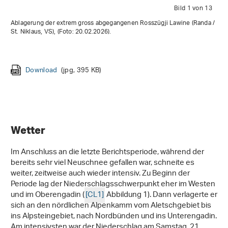
Bild 1 von 13
Ablagerung der extrem gross abgegangenen Rosszügji Lawine (Randa /
St. Niklaus, VS), (Foto: 20.02.2026).
Download
Download
Download
(jpg, 395 KB)
(jpg, 437 KB)
(jpg, 1 MB)
Download
Download
Download
Download
Download
(jpg, 208 KB)
(jpg, 902 KB)
(jpg, 14 MB)
(jpg, 1 MB)
(jpg, 2 MB)
Download
Download
Download
Download
(jpg, 4 MB)
(jpg, 609 KB)
(jpg, 6 MB)
(jpeg, 2 MB)
Download
(jpg, 972 KB)
Wetter
Im Anschluss an die letzte Berichtsperiode, während der
bereits sehr viel Neuschnee gefallen war, schneite es
weiter, zeitweise auch wieder intensiv. Zu Beginn der
Periode lag der Niederschlagsschwerpunkt eher im Westen
und im Oberengadin (
[CL1]
Abbildung 1). Dann verlagerte er
sich an den nördlichen Alpenkamm vom Aletschgebiet bis
ins Alpsteingebiet, nach Nordbünden und ins Unterengadin.
Am intensivsten war der Niederschlag am Samstag, 21.