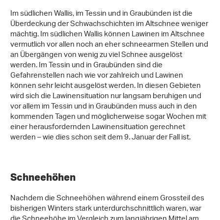
Abbildung 12: Lawinenabgang am Montag, 23. Februar am Mont
de l’Arpille (2085 m, Martigny-Combe, VS) auf rund 1900 m an
einem Südosthang. Die nasse Lawine ging auf 1300 m auf
Tuchfühlung mit der Strasse zum Col de la Forclaz (Foto: J.L.
Lugon).
Im südlichen Wallis, im Tessin und in Graubünden ist die
Überdeckung der Schwachschichten im Altschnee weniger
mächtig. Im südlichen Wallis können Lawinen im Altschnee
vermutlich vor allen noch an eher schneearmen Stellen und
an Übergängen von wenig zu viel Schnee ausgelöst
werden. Im Tessin und in Graubünden sind die