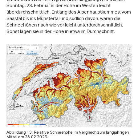
Gefahrenstellen nach wie vor zahlreich und Lawinen
können sehr leicht ausgelöst werden. In diesen Gebieten
wird sich die Lawinensituation nur langsam beruhigen und
vor allem im Tessin und in Graubünden muss auch in den
kommenden Tagen und möglicherweise sogar Wochen mit
einer herausfordernden Lawinensituation gerechnet
werden – wie dies schon seit dem 9. Januar der Fall ist.
Schneehöhen
Nachdem die Schneehöhen während einem Grossteil des
bisherigen Winters stark unterdurchschnittlich waren, war
die Schneehöhe im Vergleich zum langjährigen Mittel am
Sonntag, 23. Februar in der Höhe im Westen leicht
überdurchschnittlich. Entlang des Alpenhauptkammes, vom
Saastal bis ins Münstertal und südlich davon, waren die
Schneehöhen nach wie vor leicht unterdurchschnittlich.
Sonst lagen sie in der Höhe in etwa im Durchschnitt.