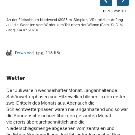
Bild 1 von 10
An der Fletschhorn Nordwand (3985 m, Simplon, VS) trotzten Anfang
Juli die Wechten vom Winter zum Teil noch der Wärme (Foto: SLF/ M.
Jaggi, 04.07.2020).
Download
(jpg, 180 KB)
Download
Download
Download
Download
Download
(jpg, 118 KB)
(jpg, 161 KB)
(jpg, 137 KB)
(jpg, 87 KB)
(jpg, 146 KB)
Download
Download
Download
Download
(jpg, 81 KB)
(jpg, 120 KB)
(jpg, 120 KB)
(jpg, 70 KB)
Wetter
Der Juli war ein wechselhafter Monat. Langanhaltende
Schönwetterphasen und Hitzewellen blieben in den ersten
zwei Dritteln des Monats aus. Aber auch die
Schlechtwetterphasen waren nie langanhaltend und so war
die Sonnenscheindauer über den gesamten Monat
vielerorts überdurchschnittlich und die
Niederschlagsmenge abgesehen vom zentralen und