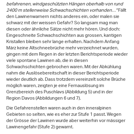
befahrenen, windgeschützten Hängen oberhalb von rund
2400 m stellenweise Schwachschichten vorhanden…"
Fällt
den Lawinenwarnern nichts anderes ein, oder malen sie
schwarz mit der weissen Gefahr? So langsam mag man
diesen oder ähnliche Sätze nicht mehr hören. Und doch:
Eingeschneite Schwachschichten aus grossen, kantigen
Kristallen bleiben sehr lange erhalten. Nachdem Anfang
März keine Altschneebrüche mehr verzeichnet wurden,
gingen mit dem Regen in der letzten Berichtsperiode wieder
viele spontane Lawinen ab, die in diesen
Schwachschichten gebrochen waren. Mit der Abkühlung
nahm die Auslösebereitschaft in dieser Berichtsperiode
wieder deutlich ab. Dass trotzdem vereinzelt solche Brüche
möglich waren, zeigten je eine Fernauslösung im
Grenzbereich des Puschlavs (Abbildung 5) und in der
Region Davos (Abbildungen 6 und 7).
Die Gefahrenstellen waren auch in den inneralpinen
Gebieten so selten, wie es eher zur Stufe 1 passt. Wegen
der Grösse der Lawinen wurde aber weiterhin vor mässiger
Lawinengefahr (Stufe 2) gewarnt.