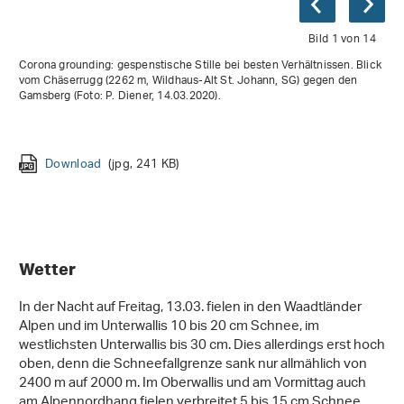
Bild 1 von 14
Corona grounding: gespenstische Stille bei besten Verhältnissen. Blick
vom Chäserrugg (2262 m, Wildhaus-Alt St. Johann, SG) gegen den
Gamsberg (Foto: P. Diener, 14.03.2020).
Download
(jpg, 200 KB)
Download
Download
Download
Download
Download
Download
(jpg, 241 KB)
(jpg, 390 KB)
(jpg, 332 KB)
(jpg, 377 KB)
(jpg, 367 KB)
(jpg, 241 KB)
Download
Download
Download
Download
(jpg, 298 KB)
(jpg, 201 KB)
(jpg, 253 KB)
(jpg, 258 KB)
Download
(jpg, 138 KB)
Download
Download
(jpg, 201 KB)
(jpg, 327 KB)
Wetter
In der Nacht auf Freitag, 13.03. fielen in den Waadtländer
Alpen und im Unterwallis 10 bis 20 cm Schnee, im
westlichsten Unterwallis bis 30 cm. Dies allerdings erst hoch
oben, denn die Schneefallgrenze sank nur allmählich von
2400 m auf 2000 m. Im Oberwallis und am Vormittag auch
am Alpennordhang fielen verbreitet 5 bis 15 cm Schnee,