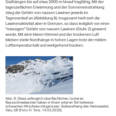
Südhängen bis auf etwa 3000 m hinauf tragfähig. Mit der
tageszeitlichen Erwärmung und der Sonneneinstrahlung
stieg die Gefahr von nassen Lawinen jeweils im
Tagesverlauf an (Abbildung 8). Insgesamt hielt sich die
Lawinenaktivität aber in Grenzen, so dass lediglich vor einer
"mässigen" Gefahr von nassen Lawinen (Stufe 2) gewarnt
wurde. Mit dem klaren Himmel und der trockenen Luft
blieben steile Nordhänge in hohen Lagen trotz der milden
Lufttemperatur kalt und weitgehend trocken.
Abb. 8: Diese anfänglich oberflächlichen, lockeren
Nassschneelawinen haben in ihrem unteren Teil teilweise
schwachen Altschnee mitgerissen. Südwesthang des Hennasädel,
Vals, GR (Foto: H. Tönz, 14.03.2020).