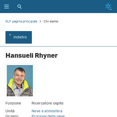
SLF pagina principale
Chi siamo
Indietro
Hansueli Rhyner
Funzione
Ricercatore ospite
Unità
Neve e atmosfera
Gruppo
Processi della neve