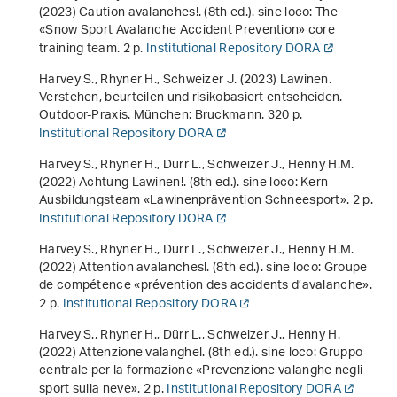
(2023)
Caution avalanches!
. (8th ed.). sine loco: The
«Snow Sport Avalanche Accident Prevention» core
training team. 2 p.
Institutional Repository DORA
Harvey S., Rhyner H., Schweizer J. (2023)
Lawinen.
Verstehen, beurteilen und risikobasiert entscheiden
.
Outdoor-Praxis. München: Bruckmann. 320 p.
Institutional Repository DORA
Harvey S., Rhyner H., Dürr L., Schweizer J., Henny H.M.
(2022)
Achtung Lawinen!
. (8th ed.). sine loco: Kern-
Ausbildungsteam «Lawinenprävention Schneesport». 2 p.
Institutional Repository DORA
Harvey S., Rhyner H., Dürr L., Schweizer J., Henny H.M.
(2022)
Attention avalanches!
. (8th ed.). sine loco: Groupe
de compétence «prévention des accidents d’avalanche».
2 p.
Institutional Repository DORA
Harvey S., Rhyner H., Dürr L., Schweizer J., Henny H.
(2022)
Attenzione valanghe!
. (8th ed.). sine loco: Gruppo
centrale per la formazione «Prevenzione valanghe negli
sport sulla neve». 2 p.
Institutional Repository DORA