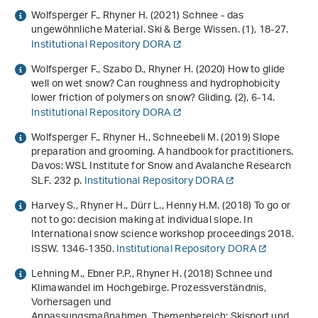
Wolfsperger F., Rhyner H. (2021) Schnee - das
ungewöhnliche Material. Ski & Berge Wissen. (1), 18-27.
Institutional Repository DORA
Wolfsperger F., Szabo D., Rhyner H. (2020) How to glide
well on wet snow? Can roughness and hydrophobicity
lower friction of polymers on snow? Gliding. (2), 6-14.
Institutional Repository DORA
Wolfsperger F., Rhyner H., Schneebeli M. (2019)
Slope
preparation and grooming. A handbook for practitioners
.
Davos: WSL Institute for Snow and Avalanche Research
SLF. 232 p.
Institutional Repository DORA
Harvey S., Rhyner H., Dürr L., Henny H.M. (2018)
To go or
not to go: decision making at individual slope
. In
International snow science workshop proceedings 2018
.
ISSW. 1346-1350.
Institutional Repository DORA
Lehning M., Ebner P.P., Rhyner H. (2018) Schnee und
Klimawandel im Hochgebirge. Prozessverständnis,
Vorhersagen und
Anpassungsmaßnahmen. Themenbereich: Skisport und