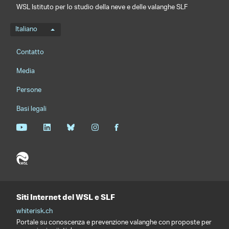
WSL Istituto per lo studio della neve e delle valanghe SLF
Menu della lingua
Italiano
Footernavigation
Contatto
Media
Persone
Basi legali
Siti Internet del WSL e SLF
whiterisk.ch
Portale su conoscenza e prevenzione valanghe con proposte per