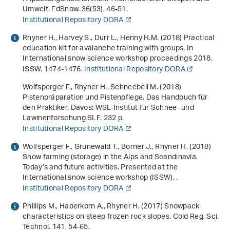
Umwelt. FdSnow.
36
(53), 46-51.
Institutional Repository DORA
Rhyner H., Harvey S., Durr L., Henny H.M. (2018)
Practical
education kit for avalanche training with groups
. In
International snow science workshop proceedings 2018
.
ISSW. 1474-1476.
Institutional Repository DORA
Wolfsperger F., Rhyner H., Schneebeli M. (2018)
Pistenpräparation und Pistenpflege. Das Handbuch für
den Praktiker
. Davos: WSL-Institut für Schnee- und
Lawinenforschung SLF. 232 p.
Institutional Repository DORA
Wolfsperger F., Grünewald T., Borner J., Rhyner H. (2018)
Snow farming (storage) in the Alps and Scandinavia.
Today’s and future activities. Presented at the
International snow science workshop (ISSW). .
Institutional Repository DORA
Phillips M., Haberkorn A., Rhyner H. (2017) Snowpack
characteristics on steep frozen rock slopes. Cold Reg. Sci.
Technol.
141
, 54-65.