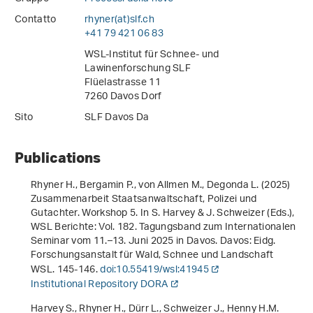
Contatto
rhyner(at)slf
.
ch
+41 79 421 06 83
WSL-Institut für Schnee- und
Lawinenforschung SLF
Flüelastrasse 11
7260 Davos Dorf
Sito
SLF Davos Da
Publications
Rhyner H., Bergamin P., von Allmen M., Degonda L. (2025)
Zusammenarbeit Staatsanwaltschaft, Polizei und
Gutachter. Workshop 5
. In S. Harvey & J. Schweizer (Eds.),
WSL Berichte: Vol. 182
.
Tagungsband zum Internationalen
Seminar vom 11.–13. Juni 2025 in Davos
. Davos: Eidg.
Forschungsanstalt für Wald, Schnee und Landschaft
WSL. 145-146.
doi:10.55419/wsl:41945
Institutional Repository DORA
Harvey S., Rhyner H., Dürr L., Schweizer J., Henny H.M.