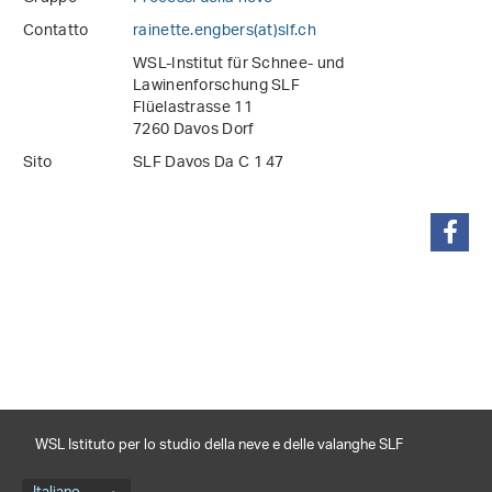
Contatto
rainette.engbers(at)slf
.
ch
WSL-Institut für Schnee- und
Lawinenforschung SLF
Flüelastrasse 11
7260 Davos Dorf
Sito
SLF Davos Da C 1 47
condividi
WSL Istituto per lo studio della neve e delle valanghe SLF