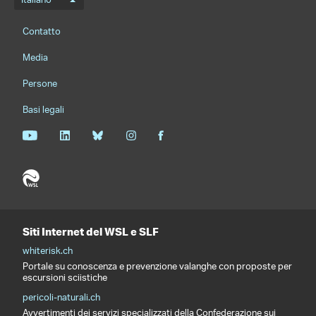
Menu della lingua
Italiano
Footernavigation
Contatto
Media
Persone
Basi legali
Siti Internet del WSL e SLF
whiterisk.ch
Portale su conoscenza e prevenzione valanghe con proposte per
escursioni sciistiche
pericoli-naturali.ch
Avvertimenti dei servizi specializzati della Confederazione sui