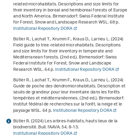
related microhabitats. Descriptions and size limits for
their inventory in boreal and hemiboreal forests of Europe
and North America
. Birmensdorf: Swiss Federal Institute
for Forest, Snow and Landscape Research WSL. 68 p.
Institutional Repository DORA
Bütler R., Lachat T., Krumm F., Kraus D., Larrieu L. (2024)
Field guide to tree-related microhabitats. Descriptions
and size limits for their inventory in temperate and
Mediterranean forests
. (2nd ed.). Birmensdorf: Swiss
Federal Institute for Forest, Snow and Landscape
Research WSL. 64 p.
Institutional Repository DORA
Bütler R., Lachat T., Krumm F., Kraus D., Larrieu L. (2024)
Guide de poche des dendromicrohabitats. Description et
seuils de grandeur pour leur inventaire dans les forêts
tempérées et méditerranéennes
. (2nd ed.). Birmensdorf:
Institut fédéral de recherches sur la forêt, la neige et le
paysage WSL. 64 p.
Institutional Repository DORA
Bütler R. (2024) Les arbres-habitats, hauts lieux de la
biodiversité. Bull. l'AAVA.
54
, 8-13.
Institutional Repository DORA