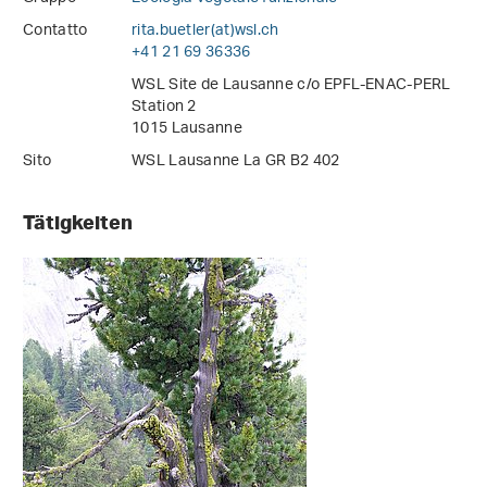
Contatto
rita.buetler(at)wsl
.
ch
+41 21 69 36336
WSL Site de Lausanne c/o EPFL-ENAC-PERL
Station 2
1015 Lausanne
Sito
WSL Lausanne La GR B2 402
Tätigkeiten