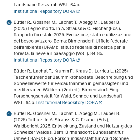
Landscape Research WSL. 64 p.
Institutional Repository DORA
Bütler R., Gossner M., Lachat T., Abegg M., Lauper B.
(2025) Legno morto. In A. Strauss & C. Fischer (Eds.),
Rapporto forestale 2025. Evoluzione, stato e utilizzazione
del bosco svizzero
. Berna; Birmensdorf: Ufficio federale
dell'ambiente (UFAM); Istituto federale di ricerca per la
foresta, la neve e il paesaggio (WSL). 84-85.
Institutional Repository DORA
Bütler R., Lachat T., Krumm F., Kraus D., Larrieu L. (2025)
Taschenführer der Baummikrohabitate. Beschreibung und
Schwellenwerte für Feldaufnahmen in gemässigten und
mediterranen Wäldern
. (2nd ed.). Birmensdorf: Eidg.
Forschungsanstalt für Wald, Schnee und Landschaft
WSL. 64 p.
Institutional Repository DORA
Bütler R., Gossner M., Lachat T., Abegg M., Lauper B.
(2025) Totholz. In A. Strauss & C. Fischer (Eds.),
Waldbericht 2025. Entwicklung, Zustand und Nutzung des
Schweizer Waldes
. Bern; Birmensdorf: Bundesamt für
Umwelt BAFU; Eidg. Forschungsanstalt für Wald Schnee