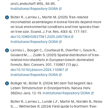
und Landschaft WSL. 84-85.
Institutional Repository DORA
Bütler R., Larrieu L., Martin M. (2025) Tree-related
microhabitat assemblages in boreal forests depend more
on local environmental conditions and tree species than
on tree size. Scand. J. For. Res.
40
(3-4), 177-187.
doi:10.1080/02827581.2025.2497364
Institutional Repository DORA
Larrieu L., Bouget C., Courbaud B., Doerfler I., Gouix N.,
Goulard M., … Zudin S. (2025) Spatial distribution of tree-
related microhabitats in European beech-dominated
forests. Biol. Conserv.
301
, 110867 (13 pp.).
doi:10.1016/j.biocon.2024.110867
Institutional Repository DORA
Bolliger M., Bütler R. (2024) Mit dem Tod beginnt das
Leben Totholznutzer in Einzelporträts. Natura Helv.
58
(Dez-Jan), 12-19.
Institutional Repository DORA
Bütler R., Larrieu L., Lunde L.F., Martin M., Nordén B., Reiso
S., … Wetherbee R. (2024)
Field guide to Northern Tree-