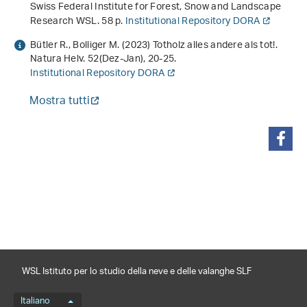
Swiss Federal Institute for Forest, Snow and Landscape
Research WSL. 58 p.
Institutional Repository DORA
Bütler R., Bolliger M. (2023) Totholz alles andere als tot!.
Natura Helv.
52
(Dez-Jan), 20-25.
Institutional Repository DORA
Mostra tutti
condividi
WSL Istituto per lo studio della neve e delle valanghe SLF
Menu della lingua
Italiano