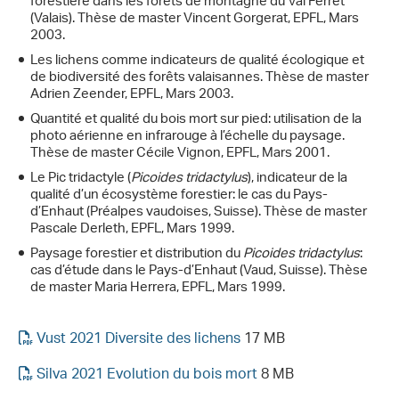
forestière dans les forêts de montagne du Val Ferret
(Valais). Thèse de master Vincent Gorgerat, EPFL, Mars
2003.
Les lichens comme indicateurs de qualité écologique et
de biodiversité des forêts valaisannes. Thèse de master
Adrien Zeender, EPFL, Mars 2003.
Quantité et qualité du bois mort sur pied: utilisation de la
photo aérienne en infrarouge à l’échelle du paysage.
Thèse de master Cécile Vignon, EPFL, Mars 2001.
Le Pic tridactyle (
Picoides tridactylus
), indicateur de la
qualité d’un écosystème forestier: le cas du Pays-
d’Enhaut (Préalpes vaudoises, Suisse). Thèse de master
Pascale Derleth, EPFL, Mars 1999.
Paysage forestier et distribution du
Picoides tridactylus
:
cas d’étude dans le Pays-d’Enhaut (Vaud, Suisse). Thèse
de master Maria Herrera, EPFL, Mars 1999.
Vust 2021 Diversite des lichens
17 MB
Silva 2021 Evolution du bois mort
8 MB