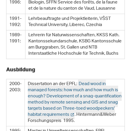
1996:
Biologin, SFFN Service des forêts, de la faune
et de la nature du canton de Vaud, Lausanne
1991-
Lehrbeauftragte und Projektleiterin, VŜST
1992:
Technical University, Liberec, Czechia
1989-
Lehrerin für Naturwissenschaften, KKSS Kath.
1991:
Kantonssekundarschule, KSBG Kantonsschule
am Burggraben, St. Gallen und NTB
Interstaatliche Hochschule für Technik, Buchs
Ausbildung
2000-
Dissertation an der EPFL:
Dead wood in
2003:
managed forests: how much and how much is
enough? Development of a snag-quantification
method by remote sensing and GIS and snag
targets based on Three-toed woodpeckers'
habitat requirements
. Hintermann&Weber
Forschungspreis 1995.