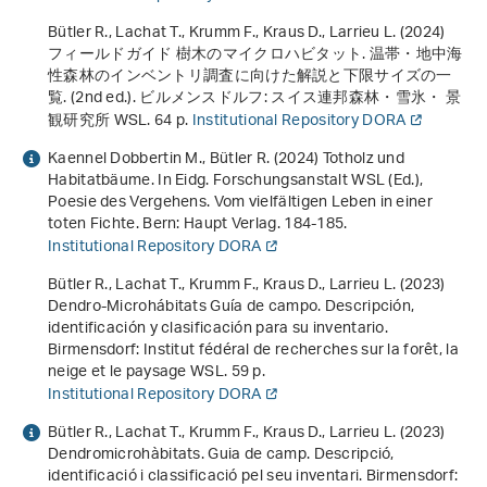
Bütler R., Lachat T., Krumm F., Kraus D., Larrieu L. (2024)
フィールドガイド 樹木のマイクロハビタット. 温帯・地中海
性森林のインベントリ調査に向けた解説と下限サイズの一
覧
. (2nd ed.). ビルメンスドルフ: スイス連邦森林・雪氷・ 景
観研究所 WSL. 64 p.
Institutional Repository DORA
Kaennel Dobbertin M., Bütler R. (2024) Totholz und
Habitatbäume. In Eidg. Forschungsanstalt WSL (Ed.),
Poesie des Vergehens. Vom vielfältigen Leben in einer
toten Fichte
. Bern: Haupt Verlag. 184-185.
Institutional Repository DORA
Bütler R., Lachat T., Krumm F., Kraus D., Larrieu L. (2023)
Dendro-Microhábitats Guía de campo. Descripción,
identificación y clasificación para su inventario
.
Birmensdorf: Institut fédéral de recherches sur la forêt, la
neige et le paysage WSL. 59 p.
Institutional Repository DORA
Bütler R., Lachat T., Krumm F., Kraus D., Larrieu L. (2023)
Dendromicrohàbitats. Guia de camp. Descripció,
identificació i classificació pel seu inventari
. Birmensdorf: