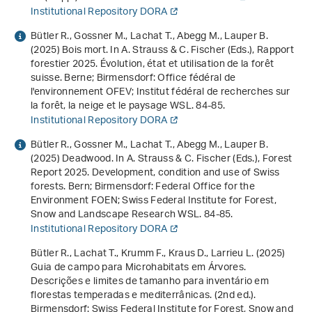
Institutional Repository DORA
Bütler R., Gossner M., Lachat T., Abegg M., Lauper B.
(2025) Bois mort. In A. Strauss & C. Fischer (Eds.),
Rapport
forestier 2025. Évolution, état et utilisation de la forêt
suisse
. Berne; Birmensdorf: Office fédéral de
l'environnement OFEV; Institut fédéral de recherches sur
la forêt, la neige et le paysage WSL. 84-85.
Institutional Repository DORA
Bütler R., Gossner M., Lachat T., Abegg M., Lauper B.
(2025) Deadwood. In A. Strauss & C. Fischer (Eds.),
Forest
Report 2025. Development, condition and use of Swiss
forests
. Bern; Birmensdorf: Federal Office for the
Environment FOEN; Swiss Federal Institute for Forest,
Snow and Landscape Research WSL. 84-85.
Institutional Repository DORA
Bütler R., Lachat T., Krumm F., Kraus D., Larrieu L. (2025)
Guia de campo para Microhabitats em Árvores.
Descrições e limites de tamanho para inventário em
florestas temperadas e mediterrânicas
. (2nd ed.).
Birmensdorf: Swiss Federal Institute for Forest, Snow and