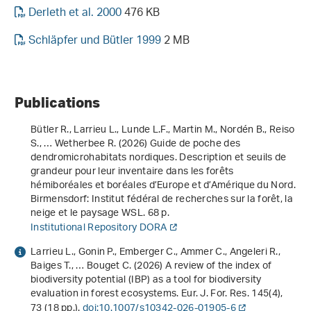
Derleth et al. 2000
476 KB
Schläpfer und Bütler 1999
2 MB
Publications
Bütler R., Larrieu L., Lunde L.F., Martin M., Nordén B., Reiso
S., … Wetherbee R. (2026)
Guide de poche des
dendromicrohabitats nordiques. Description et seuils de
grandeur pour leur inventaire dans les forêts
hémiboréales et boréales d’Europe et d’Amérique du Nord
.
Birmensdorf: Institut fédéral de recherches sur la forêt, la
neige et le paysage WSL. 68 p.
Institutional Repository DORA
Larrieu L., Gonin P., Emberger C., Ammer C., Angeleri R.,
Baiges T., … Bouget C. (2026) A review of the index of
biodiversity potential (IBP) as a tool for biodiversity
evaluation in forest ecosystems. Eur. J. For. Res.
145
(4),
73 (18 pp.).
doi:10.1007/s10342-026-01905-6