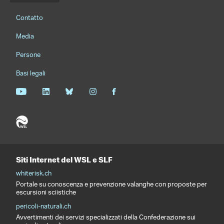
Footernavigation
Contatto
Media
Persone
Basi legali
Siti Internet del WSL e SLF
whiterisk.ch
Portale su conoscenza e prevenzione valanghe con proposte per
escursioni sciistiche
pericoli-naturali.ch
Avvertimenti dei servizi specializzati della Confederazione sui