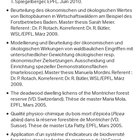
T. Spiegelberger, EPFL. Juin 2010.
Beurteilung des ökonomischen und ökologischen Wertes
von Biotopbäumen in Wirtschaftswäldern am Beispiel des
Forstbetriebes Baden. Master thesis Sarah Meier.
Referent : Dr. P. Rotach, Korreferent: Dr. R. Bütler,
WSL/EPFL. März 2009.
Modellierung und Beurteilung der ökonomischen und
ökologischen Wirkungen von waldbaulichen Eingriffen mit
unterschiedlicher Gewichtung ökologischer resp.
ökonomischer Zielsetzungen. Ausscheidung und
Einrichtung spezieller Demonstrationsflächen
(marteloscope). Master thesis Manuela Mordini. Referent :
Dr. P. Rotach, Korreferent: Dr. R. Bütler, WSL/EPFL. März
2009.
The deadwood dwelling lichens of the Montricher forest
reserve (VD, Switzerland). Thèse de master Maria Mola,
EPFL, Mars 2005.
Qualité physico-chimique du bois mort d’épicéa (
Picea
abies
) dans la réserve forestière de Montricher (VD,
Suisse). Thèse de master Lita Patty, EPFL, Mars 2005.
Application d’un système d’indicateurs de biodiversité