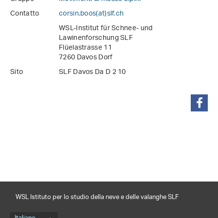
Contatto
corsin.boos(at)slf
.
ch
WSL-Institut für Schnee- und
Lawinenforschung SLF
Flüelastrasse 11
7260 Davos Dorf
Sito
SLF Davos Da D 2 10
condividi
WSL Istituto per lo studio della neve e delle valanghe SLF