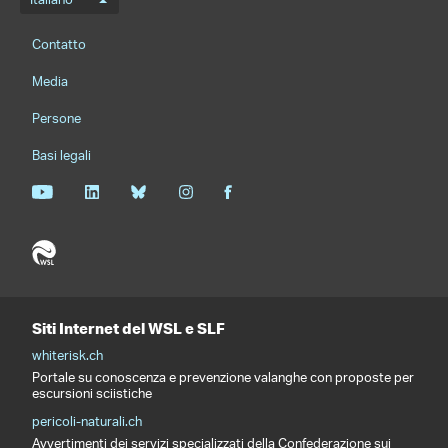
Menu della lingua
Italiano
Footernavigation
Contatto
Media
Persone
Basi legali
Siti Internet del WSL e SLF
whiterisk.ch
Portale su conoscenza e prevenzione valanghe con proposte per
escursioni sciistiche
pericoli-naturali.ch
Avvertimenti dei servizi specializzati della Confederazione sui